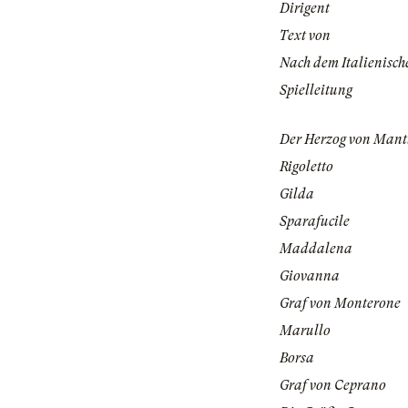
Dirigent
Text von
Nach dem Italienisch
Spielleitung
Der Herzog von Man
Rigoletto
Gilda
Sparafucile
Maddalena
Giovanna
Graf von Monterone
Marullo
Borsa
Graf von Ceprano