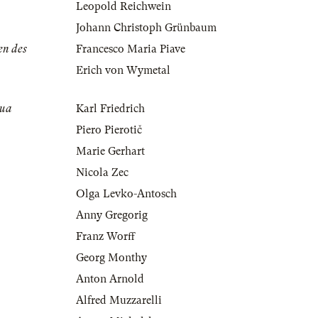
Leopold Reichwein
Johann Christoph Grünbaum
en des
Francesco Maria Piave
Erich von Wymetal
tua
Karl Friedrich
Piero Pierotič
Marie Gerhart
Nicola Zec
Olga Levko-Antosch
Anny Gregorig
Franz Worff
Georg Monthy
Anton Arnold
Alfred Muzzarelli