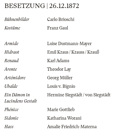
BESETZUNG | 26.12.1872
Bühnenbilder
Carlo Brioschi
Kostüme
Franz Gaul
Armide
Luise Dustmann-Mayer
Hidraot
Emil Kraus / Krauss / Krauß
Renaud
Karl Adams
Aronte
Theodor Lay
Artémidore
Georg Müller
Ubalde
Louis v. Bignio
Ein Dämon in
Hermine Siegstädt / von Siegstädt
Lucindens Gestalt
Phénice
Marie Gottlieb
Sidonie
Katharina Worani
Hass
Amalie Friedrich-Materna