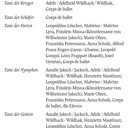
Tanz der Krieger
Adele / Adelheid Wildhack / Wildhak
,
Corps de ballet
Tanz der Schäfer
Corps de ballet
Tanz der Furien
Leopoldine Löscher
,
Malwine / Malvine
Lyra
,
Fräulein Minna (Künstlername von
Wilhelmine Jaksch)
,
Marie Olzer
,
Franziska Petermann
,
Anna Scholz
,
Alfred
Franz Eugen Caron / Charon
,
Leopold
Couqui
,
Léon Frappart (Ruault)
,
Josef
Gyurian
,
Corps de ballet
Tanz der Nymphen
Amalie Jaksch / Jacksch
,
Adele / Adelheid
Wildhack / Wildhak
,
Henriette Mauthner
,
Leopoldine Löscher
,
Malwine / Malvine
Lyra
,
Fräulein Minna (Künstlername von
Wilhelmine Jaksch)
,
Marie Olzer
,
Franziska Petermann
,
Anna Scholz
,
Corps
de ballet
,
die Eleven
Tanz der Genien
Amalie Jaksch / Jacksch
,
Adele / Adelheid
Wildhack / Wildhak
,
Henriette Mauthner
,
Leopoldine Löscher
,
Anna Scholz
,
Corps