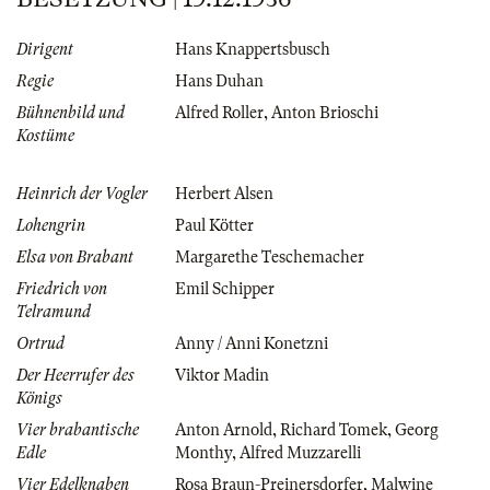
Dirigent
Hans Knappertsbusch
Regie
Hans Duhan
Bühnenbild und
Alfred Roller
,
Anton Brioschi
Kostüme
Heinrich der Vogler
Herbert Alsen
Lohengrin
Paul Kötter
Elsa von Brabant
Margarethe Teschemacher
Friedrich von
Emil Schipper
Telramund
Ortrud
Anny / Anni Konetzni
Der Heerrufer des
Viktor Madin
Königs
Vier brabantische
Anton Arnold
,
Richard Tomek
,
Georg
Edle
Monthy
,
Alfred Muzzarelli
Vier Edelknaben
Rosa Braun-Preinersdorfer
,
Malwine