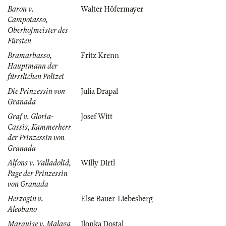
Baron v.
Walter Höfermayer
Campotasso,
Oberhofmeister des
Fürsten
Bramarbasso,
Fritz Krenn
Hauptmann der
fürstlichen Polizei
Die Prinzessin von
Julia Drapal
Granada
Graf v. Gloria-
Josef Witt
Cassis, Kammerherr
der Prinzessin von
Granada
Alfons v. Valladolid,
Willy Dirtl
Page der Prinzessin
von Granada
Herzogin v.
Else Bauer-Liebesberg
Aleobano
Marquise v. Malaga
Ilonka Dostal