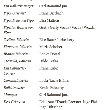
Ein Ballettmanager
Carl Raimund jun.
Pipo, Gastwirt
Franz Bierbach
Pipa, Frau von Pipo
Elsa Matheis
Pipetta, Tochter von
Gerti / Gerty Vozda / Vocda / Wozda
Pipo
Zerlina, Bäuerin
Else Bauer-Liebesberg
Fiametta, Bäuerin
Maria Schober
Bianca,Bäuerin
Ilonka Dostal
Cicinella, Bäuerin
Hilde Ceska
Ein Cabinetts-
Franz Rubic
Courier
Cancantänzerin
Lucia /Lucie Bräuer
Ballettmeister
Erwin Pokorny
Manager
Carl Raimund jun.
Drei Grisetten
Edeltraut / Traude Brexner
,
Inge Fiala
,
Inge Hiltscher