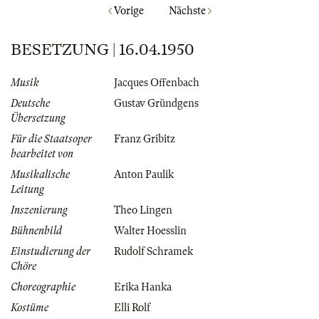
Vorige
Nächste
BESETZUNG | 16.04.1950
Musik
Jacques Offenbach
Deutsche
Gustav Gründgens
Übersetzung
Für die Staatsoper
Franz Gribitz
bearbeitet von
Musikalische
Anton Paulik
Leitung
Inszenierung
Theo Lingen
Bühnenbild
Walter Hoesslin
Einstudierung der
Rudolf Schramek
Chöre
Choreographie
Erika Hanka
Kostüme
Elli Rolf