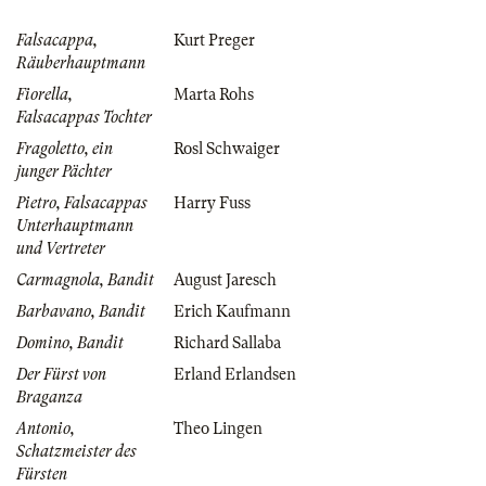
Falsacappa,
Kurt Preger
Räuberhauptmann
Fiorella,
Marta Rohs
Falsacappas Tochter
Fragoletto, ein
Rosl Schwaiger
junger Pächter
Pietro, Falsacappas
Harry Fuss
Unterhauptmann
und Vertreter
Carmagnola, Bandit
August Jaresch
Barbavano, Bandit
Erich Kaufmann
Domino, Bandit
Richard Sallaba
Der Fürst von
Erland Erlandsen
Braganza
Antonio,
Theo Lingen
Schatzmeister des
Fürsten