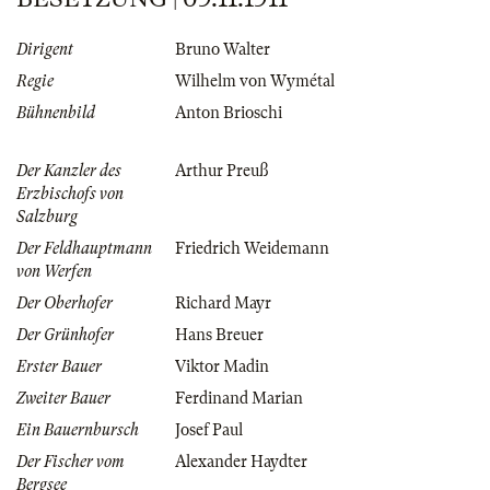
Dirigent
Bruno Walter
Regie
Wilhelm von Wymétal
Bühnenbild
Anton Brioschi
Der Kanzler des
Arthur Preuß
Erzbischofs von
Salzburg
Der Feldhauptmann
Friedrich Weidemann
von Werfen
Der Oberhofer
Richard Mayr
Der Grünhofer
Hans Breuer
Erster Bauer
Viktor Madin
Zweiter Bauer
Ferdinand Marian
Ein Bauernbursch
Josef Paul
Der Fischer vom
Alexander Haydter
Bergsee