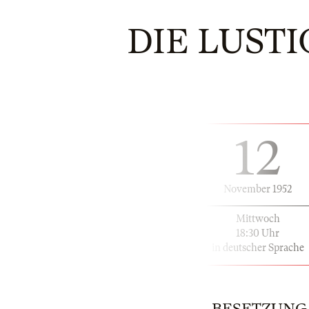
DIE LUST
12
November 1952
Mittwoch
18:30 Uhr
in deutscher Sprache
BESETZUNG | 