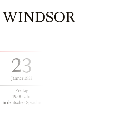
N WINDSOR
23
Jänner 1953
Freitag
19:00 Uhr
in deutscher Sprache