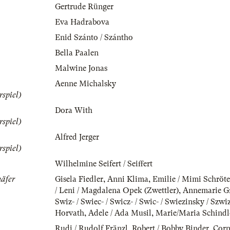
Gertrude Rünger
Eva Hadrabova
Enid Szánto / Szántho
Bella Paalen
Malwine Jonas
Aenne Michalsky
rspiel)
Dora With
rspiel)
Alfred Jerger
rspiel)
Wilhelmine Seifert / Seiffert
häfer
Gisela Fiedler
,
Anni Klima
,
Emilie / Mimi Schröter
/ Leni / Magdalena Opek (Zwettler)
,
Annemarie G
Swiz- / Swiec- / Swicz- / Swic- / Swiezinsky / Szwi
Horvath
,
Adele / Ada Musil
,
Marie/Maria Schindl
Rudi / Rudolf Fränzl
,
Robert / Bobby Binder
,
Corp