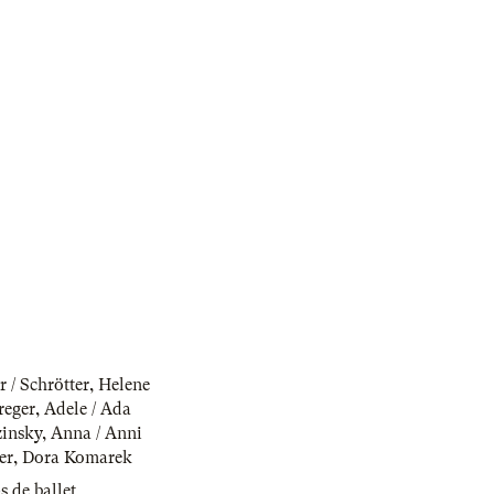
 / Schrötter
,
Helene
reger
,
Adele / Ada
zinsky
,
Anna / Anni
er
,
Dora Komarek
s de ballet