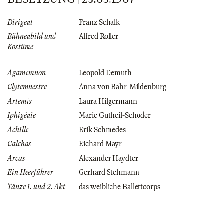
Dirigent
Franz Schalk
Bühnenbild und
Alfred Roller
Kostüme
Agamemnon
Leopold Demuth
Clytemnestre
Anna von Bahr-Mildenburg
Artemis
Laura Hilgermann
Iphigénie
Marie Gutheil-Schoder
Achille
Erik Schmedes
Calchas
Richard Mayr
Arcas
Alexander Haydter
Ein Heerführer
Gerhard Stehmann
Tänze 1. und 2. Akt
das weibliche Ballettcorps