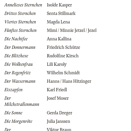
Annelieses Sternchen
Isolde Kasper
Drittes Sternchen
Senta Stillmark
Viertes Sternchen
Magda Lena
Fünftes Sternchen
Mimi / Minnie Jetzel / Jezel
Die Nachtfee
Anna Kallina
Der Donnermann
Friedrich Schütze
Die Blitzhexe
Rudolfine Kirsch
Die Wolkenfrau
Lili Karoly
Der Regenfritz
Wilhelm Schmidt
Der Wassermann
Hanns / Hans Hitzinger
Eiszapfen
Karl Friedl
Der
Josef Moser
Milchstraßenmann
Die Sonne
Gerda Dreger
Die Morgenröte
Julia Janssen
Der
Viktor Braun