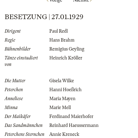
BESETZUNG | 27.01.1929
Dirigent
Paul Redl
Regie
Hans Brahm
Bühnenbilder
Remigius Geyling
Tänze einstudiert
Heinrich Kröller
von
Die Mutter
Gisela Wilke
Peterchen
Hanni Hoeßrich
Anneliese
Maria Mayen
Minna
Marie Mell
Der Maikäfer
Ferdinand Maierhofer
Das Sandmännchen
Reinhard Haeussermann
Peterchens Sternchen
Annie Kreneck