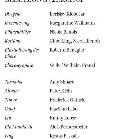
Dirigent
Berislav Klobučar
Inszenierung
Margarethe Wallmann
Bühnenbilder
Nicola Benois
Kostüme
Chou Ling
,
Nicola Benois
Einstudierung der
Roberto Benaglio
Chöre
Choreographie
Willy / Wilhelm Fränzl
Turandot
Amy Shuard
Altoum
Peter Klein
Timur
Frederick Guthrie
Calaf
Flaviano Labo
Liù
Emmy Loose
Ein Mandarin
Alois Pernerstorfer
Ping
Kostas Paskalis