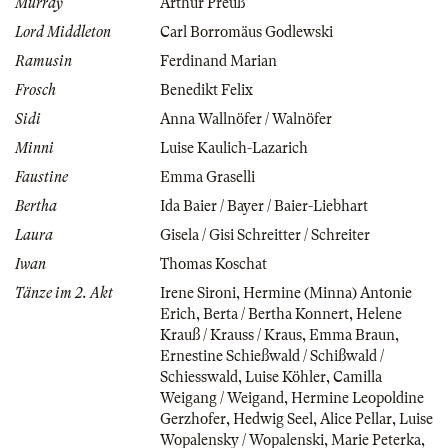
Murray
Arthur Preuß
Lord Middleton
Carl Borromäus Godlewski
Ramusin
Ferdinand Marian
Frosch
Benedikt Felix
Sidi
Anna Wallnöfer / Walnöfer
Minni
Luise Kaulich-Lazarich
Faustine
Emma Graselli
Bertha
Ida Baier / Bayer / Baier-Liebhart
Laura
Gisela / Gisi Schreitter / Schreiter
Iwan
Thomas Koschat
Tänze im 2. Akt
Irene Sironi
,
Hermine (Minna) Antonie
Erich
,
Berta / Bertha Konnert
,
Helene
Krauß / Krauss / Kraus
,
Emma Braun
,
Ernestine Schießwald / Schißwald /
Schiesswald
,
Luise Köhler
,
Camilla
Weigang / Weigand
,
Hermine Leopoldine
Gerzhofer
,
Hedwig Seel
,
Alice Pellar
,
Luise
Wopalensky / Wopalenski
,
Marie Peterka
,