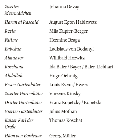
Zweites
Johanna Devay
Meermädchen
Harun al Raschid
August Egon Hablawetz
Rezia
Mila Kupfer-Berger
Fatime
Hermine Braga
Babekan
Ladislaus von Bodanyi
Almansor
Willibald Horwitz
Roschana
Ida Baier / Bayer / Baier-Liebhart
Abdallah
Hugo Oehmig
Erster Gartenhüter
Louis Evers / Ewers
Zweiter Gartenhüter
Vinzenz Kinsky
Dritter Gartenhüter
Franz Kopetzky / Kopetzki
Vierter Gartenhüter
Julius Mothan
Kaiser Karl der
Thomas Koschat
Große
Hüon von Bordeaux
Georg Müller