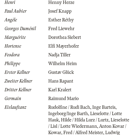
Henri
Henny Herze
Paul Aubier
Josef Knapp
Angèle
Esther Réthy
Georges Duménil
Fred Liewehr
Marguérite
Dorothea Siebert
Hortense
Elfi Mayerhofer
Feodora
Nadja Tiller
Philippe
Wilhelm Heim
Erster Kellner
Gustav Glück
Zweiter Kellner
Hans Rapant
Dritter Kellner
Karl Kralert
Germain
Raimund Mario
Eislauftanz
Rudolfine / Rudi Bach
,
Inge Barteis
,
Ingeborg/Inge Barth
,
Lieselotte / Lotte
Hauk
,
Hilde / Hilda Lurz / Lurtz
,
Lieselotte
/ Lisl / Lotte Wiedermann
,
Anton Kovar /
Kowar
,
Fred / Alfred Meister
,
Ludwig