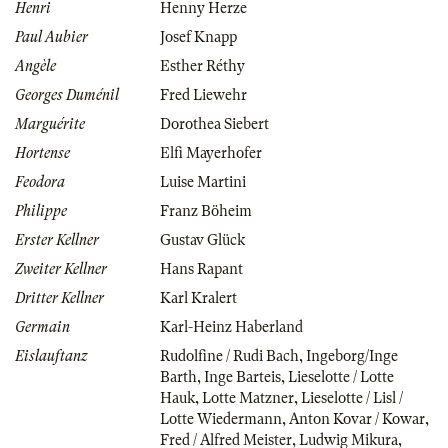
Henri
Henny Herze
Paul Aubier
Josef Knapp
Angèle
Esther Réthy
Georges Duménil
Fred Liewehr
Marguérite
Dorothea Siebert
Hortense
Elfi Mayerhofer
Feodora
Luise Martini
Philippe
Franz Böheim
Erster Kellner
Gustav Glück
Zweiter Kellner
Hans Rapant
Dritter Kellner
Karl Kralert
Germain
Karl-Heinz Haberland
Eislauftanz
Rudolfine / Rudi Bach
,
Ingeborg/Inge
Barth
,
Inge Barteis
,
Lieselotte / Lotte
Hauk
,
Lotte Matzner
,
Lieselotte / Lisl /
Lotte Wiedermann
,
Anton Kovar / Kowar
,
Fred / Alfred Meister
,
Ludwig Mikura
,