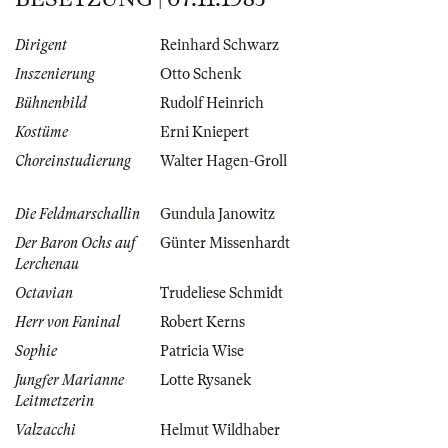
Dirigent
Reinhard Schwarz
Inszenierung
Otto Schenk
Bühnenbild
Rudolf Heinrich
Kostüme
Erni Kniepert
Choreinstudierung
Walter Hagen-Groll
Die Feldmarschallin
Gundula Janowitz
Der Baron Ochs auf
Günter Missenhardt
Lerchenau
Octavian
Trudeliese Schmidt
Herr von Faninal
Robert Kerns
Sophie
Patricia Wise
Jungfer Marianne
Lotte Rysanek
Leitmetzerin
Valzacchi
Helmut Wildhaber