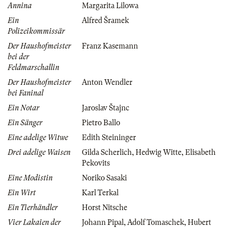
Annina
Margarita Lilowa
Ein
Alfred Šramek
Polizeikommissär
Der Haushofmeister
Franz Kasemann
bei der
Feldmarschallin
Der Haushofmeister
Anton Wendler
bei Faninal
Ein Notar
Jaroslav Štajnc
Ein Sänger
Pietro Ballo
Eine adelige Witwe
Edith Steininger
Drei adelige Waisen
Gilda Scherlich
,
Hedwig Witte
,
Elisabeth
Pekovits
Eine Modistin
Noriko Sasaki
Ein Wirt
Karl Terkal
Ein Tierhändler
Horst Nitsche
Vier Lakaien der
Johann Pipal
,
Adolf Tomaschek
,
Hubert