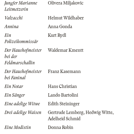
Jungfer Marianne
Olivera Miljakovic
Leitmetzerin
Valzacchi
Helmut Wildhaber
Annina
Anna Gonda
Ein
Kurt Rydl
Polizeikommissär
Der Haushofmeister
Waldemar Kmentt
bei der
Feldmarschallin
Der Haushofmeister
Franz Kasemann
bei Faninal
Ein Notar
Hans Christian
Ein Sänger
Lando Bartolini
Eine adelige Witwe
Edith Steininger
Drei adelige Waisen
Gertrude Lemberg
,
Hedwig Witte
,
Adelheid Schmid
Eine Modistin
Donna Robin