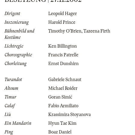
Dirigent
Leopold Hager
Inszenierung
Harold Prince
Bühnenbild und
Timothy O'Brien
,
Tazeena Firth
Kostüme
Lichtregie
Ken Billington
Choreographie
Francis Patrelle
Chorleitung
Ernst Dunshirn
Turandot
Gabriele Schnaut
Altoum
Michael Roider
Timur
Goran Simić
Calaf
Fabio Armiliato
Liù
Krassimira Stoyanova
Ein Mandarin
Hyun Tae Kim
Ping
Boaz Daniel