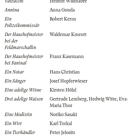
Valzacchi
Helmut Wildhaber
Annina
Anna Gonda
Ein
Robert Kerns
Polizeikommissär
Der Haushofmeister
Waldemar Kmentt
bei der
Feldmarschallin
Der Haushofmeister
Franz Kasemann
bei Faninal
Ein Notar
Hans Christian
Ein Sänger
Josef Hopferwieser
Eine adelige Witwe
Kirsten Hölzl
Drei adelige Waisen
Gertrude Lemberg
,
Hedwig Witte
,
Eva-
Maria Thor
Eine Modistin
Noriko Sasaki
Ein Wirt
Karl Terkal
Ein Tierhändler
Peter Jelosits