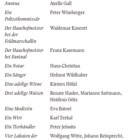
Annina
Axelle Gall
Ein
Peter Wimberger
Polizeikommissär
Der Haushofmeister
Waldemar Kmentt
bei der
Feldmarschallin
Der Haushofmeister
Franz Kasemann
bei Faninal
Ein Notar
Hans Christian
Ein Sänger
Helmut Wildhaber
Eine adelige Witwe
Kirsten Hölzl
Drei adelige Waisen
Renate Hasler
,
Marianne Sattmann
,
Heidrun Götz
Eine Modistin
Eva Bátori
Ein Wirt
Karl Terkal
Ein Tierhändler
Peter Jelosits
Vier Lakaien der
Wolfgang Witte
,
Johann Reinprecht
,