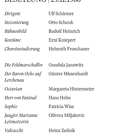
Dirigent
Ulf Schirmer
Inszenierung
Otto Schenk
Bühnenbild
Rudolf Heinrich
Kostüme
Erni Kniepert
Choreinstudierung
Helmuth Froschauer
Die Feldmarschallin
Gundula Janowitz
Der Baron Ochs auf
Günter Missenhardt
Lerchenau
Octavian
Margareta Hintermeier
Herr von Faninal
Hans Helm
Sophie
Patricia Wise
Jungfer Marianne
Olivera Miljakovic
Leitmetzerin
Valzacchi
Heinz Zednik