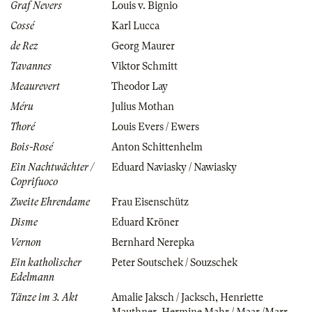
Graf Nevers
Louis v. Bignio
Cossé
Karl Lucca
de Rez
Georg Maurer
Tavannes
Viktor Schmitt
Meaurevert
Theodor Lay
Méru
Julius Mothan
Thoré
Louis Evers / Ewers
Bois-Rosé
Anton Schittenhelm
Ein Nachtwächter /
Eduard Naviasky / Nawiasky
Coprifuoco
Zweite Ehrendame
Frau Eisenschütz
Disme
Eduard Kröner
Vernon
Bernhard Nerepka
Ein katholischer
Peter Soutschek / Souzschek
Edelmann
Tänze im 3. Akt
Amalie Jaksch / Jacksch
,
Henriette