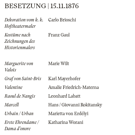
BESETZUNG | 15.11.1876
Dekoration vom k. k.
Carlo Brioschi
Hoftheatermaler
Kostüme nach
Franz Gaul
Zeichnungen des
Historienmalers
Marguerite von
Marie Wilt
Valois
Graf von Saint-Bris
Karl Mayerhofer
Valentine
Amalie Friedrich-Materna
Raoul de Nangis
Leonhard Labatt
Marcell
Hans / Giovanni Rokitansky
Urbain / Urban
Marietta von Erdélyi
Erste Ehrendame /
Katharina Worani
Dama d'onore