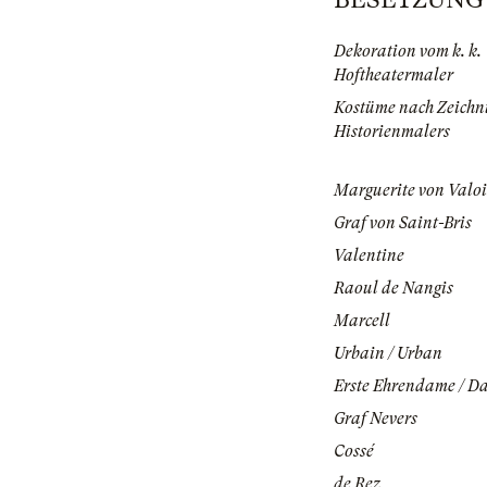
Dekoration vom k. k.
Hoftheatermaler
Kostüme nach Zeichn
Historienmalers
Marguerite von Valoi
Graf von Saint-Bris
Valentine
Raoul de Nangis
Marcell
Urbain / Urban
Erste Ehrendame / D
Graf Nevers
Cossé
de Rez