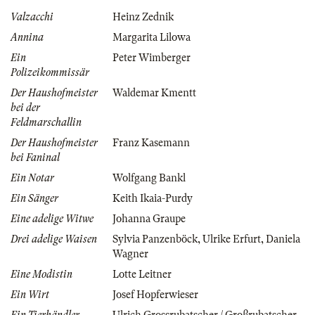
Valzacchi
Heinz Zednik
Annina
Margarita Lilowa
Ein
Peter Wimberger
Polizeikommissär
Der Haushofmeister
Waldemar Kmentt
bei der
Feldmarschallin
Der Haushofmeister
Franz Kasemann
bei Faninal
Ein Notar
Wolfgang Bankl
Ein Sänger
Keith Ikaia-Purdy
Eine adelige Witwe
Johanna Graupe
Drei adelige Waisen
Sylvia Panzenböck
,
Ulrike Erfurt
,
Daniela
Wagner
Eine Modistin
Lotte Leitner
Ein Wirt
Josef Hopferwieser