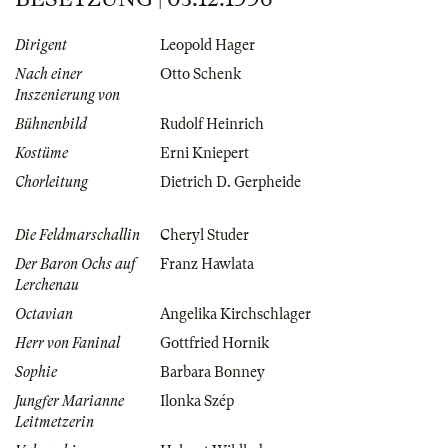
Dirigent
Leopold Hager
Nach einer
Otto Schenk
Inszenierung von
Bühnenbild
Rudolf Heinrich
Kostüme
Erni Kniepert
Chorleitung
Dietrich D. Gerpheide
Die Feldmarschallin
Cheryl Studer
Der Baron Ochs auf
Franz Hawlata
Lerchenau
Octavian
Angelika Kirchschlager
Herr von Faninal
Gottfried Hornik
Sophie
Barbara Bonney
Jungfer Marianne
Ilonka Szép
Leitmetzerin