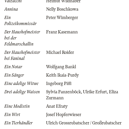
Valzacchi
Helmut Wildhaber
Annina
Nelly Boschkowa
Ein
Peter Wimberger
Polizeikommissär
Der Haushofmeister
Franz Kasemann
bei der
Feldmarschallin
Der Haushofmeister
Michael Roider
bei Faninal
Ein Notar
Wolfgang Bankl
Ein Sänger
Keith Ikaia-Purdy
Eine adelige Witwe
Ingeborg Piffl
Drei adelige Waisen
Sylvia Panzenböck
,
Ulrike Erfurt
,
Eliza
Zurmann
Eine Modistin
Anat Efraty
Ein Wirt
Josef Hopferwieser
Ein Tierhändler
Ulrich Grossrubatscher / Großrubatscher