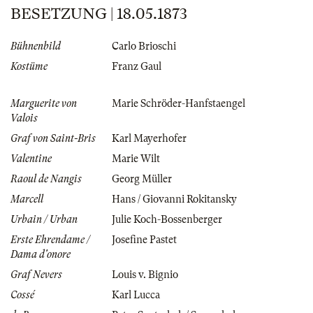
BESETZUNG | 18.05.1873
Bühnenbild
Carlo Brioschi
Kostüme
Franz Gaul
Marguerite von
Marie Schröder-Hanfstaengel
Valois
Graf von Saint-Bris
Karl Mayerhofer
Valentine
Marie Wilt
Raoul de Nangis
Georg Müller
Marcell
Hans / Giovanni Rokitansky
Urbain / Urban
Julie Koch-Bossenberger
Erste Ehrendame /
Josefine Pastet
Dama d'onore
Graf Nevers
Louis v. Bignio
Cossé
Karl Lucca