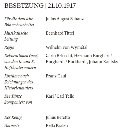
BESETZUNG | 21.10.1917
Für die deutsche
Julius August Schanz
Bühne bearbeitet
Musikalische
Bernhard Tittel
Leitung
Regie
Wilhelm von Wymétal
Dekorationen (neu)
Carlo Brioschi
,
Hermann Burghart /
von den K. und K.
Burghardt / Burkhardt
,
Johann Kautsky
Hoftheatermalern
Kostüme nach
Franz Gaul
Zeichnungen des
Historienmalers
Die Tänze
Karl / Carl Telle
komponiert von
Der König
Julius Betetto
Amneris
Bella Paalen