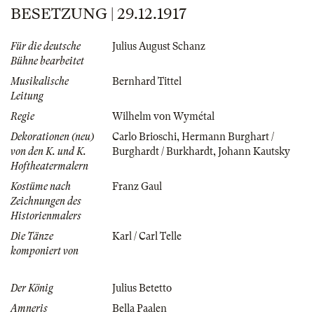
BESETZUNG | 29.12.1917
Für die deutsche
Julius August Schanz
Bühne bearbeitet
Musikalische
Bernhard Tittel
Leitung
Regie
Wilhelm von Wymétal
Dekorationen (neu)
Carlo Brioschi
,
Hermann Burghart /
von den K. und K.
Burghardt / Burkhardt
,
Johann Kautsky
Hoftheatermalern
Kostüme nach
Franz Gaul
Zeichnungen des
Historienmalers
Die Tänze
Karl / Carl Telle
komponiert von
Der König
Julius Betetto
Amneris
Bella Paalen