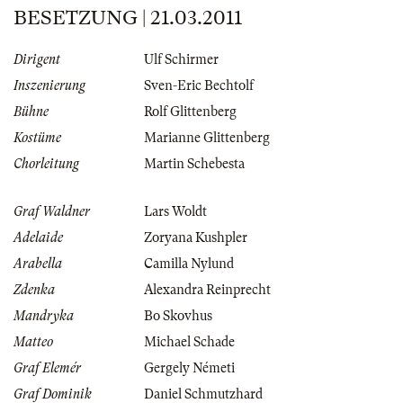
BESETZUNG | 21.03.2011
Dirigent
Ulf Schirmer
Inszenierung
Sven-Eric Bechtolf
Bühne
Rolf Glittenberg
Kostüme
Marianne Glittenberg
Chorleitung
Martin Schebesta
Graf Waldner
Lars Woldt
Adelaide
Zoryana Kushpler
Arabella
Camilla Nylund
Zdenka
Alexandra Reinprecht
Mandryka
Bo Skovhus
Matteo
Michael Schade
Graf Elemér
Gergely Németi
Graf Dominik
Daniel Schmutzhard