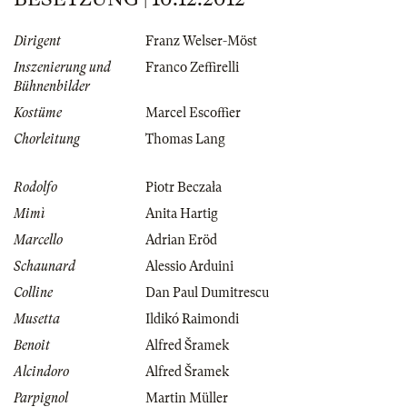
Dirigent
Franz Welser-Möst
Inszenierung und
Franco Zeffirelli
Bühnenbilder
Kostüme
Marcel Escoffier
Chorleitung
Thomas Lang
Rodolfo
Piotr Beczała
Mimì
Anita Hartig
Marcello
Adrian Eröd
Schaunard
Alessio Arduini
Colline
Dan Paul Dumitrescu
Musetta
Ildikó Raimondi
Benoit
Alfred Šramek
Alcindoro
Alfred Šramek
Parpignol
Martin Müller