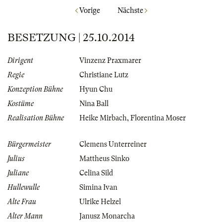
Vorige
Nächste
BESETZUNG | 25.10.2014
Dirigent
Vinzenz Praxmarer
Regie
Christiane Lutz
Konzeption Bühne
Hyun Chu
Kostüme
Nina Ball
Realisation Bühne
Heike Mirbach
,
Florentina Moser
Bürgermeister
Clemens Unterreiner
Julius
Mattheus Sinko
Juliane
Celina Sild
Hullewulle
Simina Ivan
Alte Frau
Ulrike Helzel
Alter Mann
Janusz Monarcha