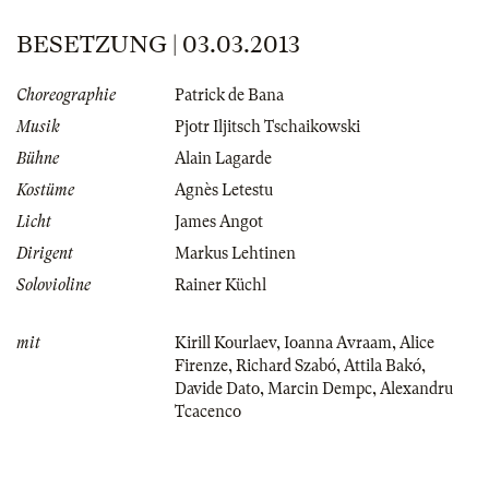
BESETZUNG | 03.03.2013
Choreographie
Patrick de Bana
Musik
Pjotr Iljitsch Tschaikowski
Bühne
Alain Lagarde
Kostüme
Agnès Letestu
Licht
James Angot
Dirigent
Markus Lehtinen
Solovioline
Rainer Küchl
mit
Kirill Kourlaev
,
Ioanna Avraam
,
Alice
Firenze
,
Richard Szabó
,
Attila Bakó
,
Davide Dato
,
Marcin Dempc
,
Alexandru
Tcacenco