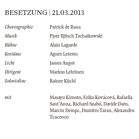
BESETZUNG | 21.03.2013
Choreographie
Patrick de Bana
Musik
Pjotr Iljitsch Tschaikowski
Bühne
Alain Lagarde
Kostüme
Agnès Letestu
Licht
James Angot
Dirigent
Markus Lehtinen
Solovioline
Rainer Küchl
mit
Masayu Kimoto
,
Erika Kovácová
,
Rafaella
Sant'Anna
,
Richard Szabó
,
Davide Dato
,
Marcin Dempc
,
Dumitru Taran
,
Alexandru
Tcacenco