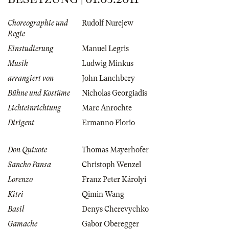
Choreographie und
Rudolf Nurejew
Regie
Einstudierung
Manuel Legris
Musik
Ludwig Minkus
arrangiert von
John Lanchbery
Bühne und Kostüme
Nicholas Georgiadis
Lichteinrichtung
Marc Anrochte
Dirigent
Ermanno Florio
Don Quixote
Thomas Mayerhofer
Sancho Pansa
Christoph Wenzel
Lorenzo
Franz Peter Károlyi
Kitri
Qimin Wang
Basil
Denys Cherevychko
Gamache
Gabor Oberegger