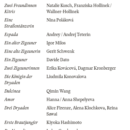
Zwei Freundinnen
Natalie Kusch
,
Franziska Hollinek /
Kitris
Wallner-Hollinek
Eine
Nina Poláková
Straßentänzerin
Espada
Andrey / Andrej Teterin
Ein alter Zigeuner
Igor Milos
Eine alte Zigeunerin
Gerit Schwenk
Ein Zigeuner
Davide Dato
Zwei Zigeunerinnen
Erika Kovácová
,
Dagmar Kronberger
Die Königin der
Liudmila Konovalova
Dryaden
Dulcinea
Qimin Wang
Amor
Hanna / Anna Shepelyeva
Drei Dryaden
Alice Firenze
,
Alena Klochkova
,
Reina
Sawai
Erste Brautjungfer
Kiyoka Hashimoto