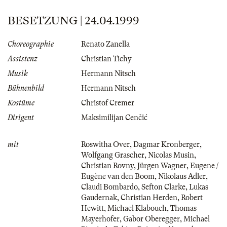
BESETZUNG | 24.04.1999
Choreographie
Renato Zanella
Assistenz
Christian Tichy
Musik
Hermann Nitsch
Bühnenbild
Hermann Nitsch
Kostüme
Christof Cremer
Dirigent
Maksimilijan Cenčić
mit
Roswitha Over
,
Dagmar Kronberger
,
Wolfgang Grascher
,
Nicolas Musin
,
Christian Rovny
,
Jürgen Wagner
,
Eugene /
Eugène van den Boom
,
Nikolaus Adler
,
Claudi Bombardo
,
Sefton Clarke
,
Lukas
Gaudernak
,
Christian Herden
,
Robert
Hewitt
,
Michael Klabouch
,
Thomas
Mayerhofer
,
Gabor Oberegger
,
Michael