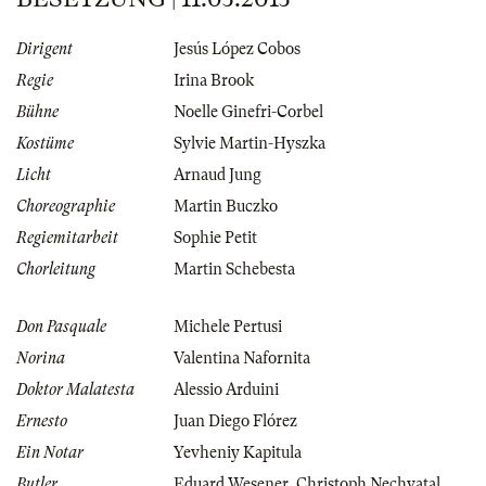
Dirigent
Jesús López Cobos
Regie
Irina Brook
Bühne
Noelle Ginefri-Corbel
Kostüme
Sylvie Martin-Hyszka
Licht
Arnaud Jung
Choreographie
Martin Buczko
Regiemitarbeit
Sophie Petit
Chorleitung
Martin Schebesta
Don Pasquale
Michele Pertusi
Norina
Valentina Nafornita
Doktor Malatesta
Alessio Arduini
Ernesto
Juan Diego Flórez
Ein Notar
Yevheniy Kapitula
Butler
Eduard Wesener
,
Christoph Nechvatal