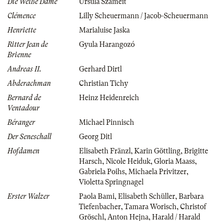
Die Weiße Dame
Ursula Szameit
Clémence
Lilly Scheuermann / Jacob-Scheuermann
Henriette
Marialuise Jaska
Ritter Jean de
Gyula Harangozó
Brienne
Andreas II.
Gerhard Dirtl
Abderachman
Christian Tichy
Bernard de
Heinz Heidenreich
Ventadour
Béranger
Michael Pinnisch
Der Seneschall
Georg Ditl
Hofdamen
Elisabeth Fränzl
,
Karin Göttling
,
Brigitte
Harsch
,
Nicole Heiduk
,
Gloria Maass
,
Gabriela Poihs
,
Michaela Privitzer
,
Violetta Springnagel
Erster Walzer
Paola Bami
,
Elisabeth Schüller
,
Barbara
Tiefenbacher
,
Tamara Worisch
,
Christof
Gröschl
,
Anton Hejna
,
Harald / Harald