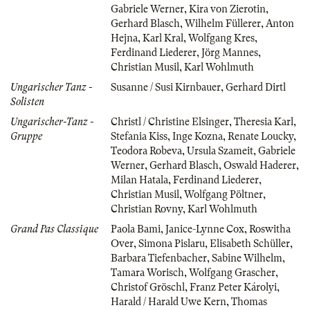
Gabriele Werner
,
Kira von Zierotin
,
Gerhard Blasch
,
Wilhelm Füllerer
,
Anton
Hejna
,
Karl Kral
,
Wolfgang Kres
,
Ferdinand Liederer
,
Jörg Mannes
,
Christian Musil
,
Karl Wohlmuth
Ungarischer Tanz -
Susanne / Susi Kirnbauer
,
Gerhard Dirtl
Solisten
Ungarischer-Tanz -
Christl / Christine Elsinger
,
Theresia Karl
,
Gruppe
Stefania Kiss
,
Inge Kozna
,
Renate Loucky
,
Teodora Robeva
,
Ursula Szameit
,
Gabriele
Werner
,
Gerhard Blasch
,
Oswald Haderer
,
Milan Hatala
,
Ferdinand Liederer
,
Christian Musil
,
Wolfgang Pöltner
,
Christian Rovny
,
Karl Wohlmuth
Grand Pas Classique
Paola Bami
,
Janice-Lynne Cox
,
Roswitha
Over
,
Simona Pislaru
,
Elisabeth Schüller
,
Barbara Tiefenbacher
,
Sabine Wilhelm
,
Tamara Worisch
,
Wolfgang Grascher
,
Christof Gröschl
,
Franz Peter Károlyi
,
Harald / Harald Uwe Kern
,
Thomas