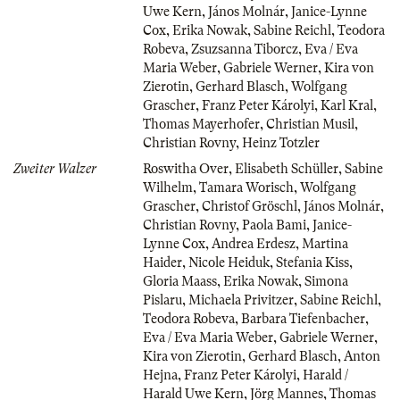
Uwe Kern
,
János Molnár
,
Janice-Lynne
Cox
,
Erika Nowak
,
Sabine Reichl
,
Teodora
Robeva
,
Zsuzsanna Tiborcz
,
Eva / Eva
Maria Weber
,
Gabriele Werner
,
Kira von
Zierotin
,
Gerhard Blasch
,
Wolfgang
Grascher
,
Franz Peter Károlyi
,
Karl Kral
,
Thomas Mayerhofer
,
Christian Musil
,
Christian Rovny
,
Heinz Totzler
Zweiter Walzer
Roswitha Over
,
Elisabeth Schüller
,
Sabine
Wilhelm
,
Tamara Worisch
,
Wolfgang
Grascher
,
Christof Gröschl
,
János Molnár
,
Christian Rovny
,
Paola Bami
,
Janice-
Lynne Cox
,
Andrea Erdesz
,
Martina
Haider
,
Nicole Heiduk
,
Stefania Kiss
,
Gloria Maass
,
Erika Nowak
,
Simona
Pislaru
,
Michaela Privitzer
,
Sabine Reichl
,
Teodora Robeva
,
Barbara Tiefenbacher
,
Eva / Eva Maria Weber
,
Gabriele Werner
,
Kira von Zierotin
,
Gerhard Blasch
,
Anton
Hejna
,
Franz Peter Károlyi
,
Harald /
Harald Uwe Kern
,
Jörg Mannes
,
Thomas