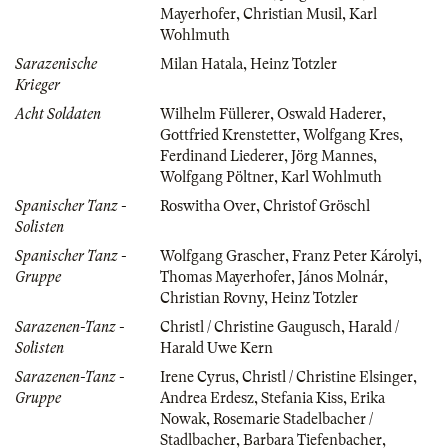
Mayerhofer
,
Christian Musil
,
Karl
Wohlmuth
Sarazenische
Milan Hatala
,
Heinz Totzler
Krieger
Acht Soldaten
Wilhelm Füllerer
,
Oswald Haderer
,
Gottfried Krenstetter
,
Wolfgang Kres
,
Ferdinand Liederer
,
Jörg Mannes
,
Wolfgang Pöltner
,
Karl Wohlmuth
Spanischer Tanz -
Roswitha Over
,
Christof Gröschl
Solisten
Spanischer Tanz -
Wolfgang Grascher
,
Franz Peter Károlyi
,
Gruppe
Thomas Mayerhofer
,
János Molnár
,
Christian Rovny
,
Heinz Totzler
Sarazenen-Tanz -
Christl / Christine Gaugusch
,
Harald /
Solisten
Harald Uwe Kern
Sarazenen-Tanz -
Irene Cyrus
,
Christl / Christine Elsinger
,
Gruppe
Andrea Erdesz
,
Stefania Kiss
,
Erika
Nowak
,
Rosemarie Stadelbacher /
Stadlbacher
,
Barbara Tiefenbacher
,