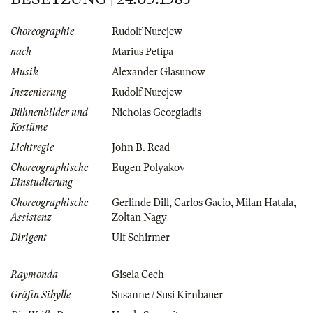
Choreographie
Rudolf Nurejew
nach
Marius Petipa
Musik
Alexander Glasunow
Inszenierung
Rudolf Nurejew
Bühnenbilder und
Nicholas Georgiadis
Kostüme
Lichtregie
John B. Read
Choreographische
Eugen Polyakov
Einstudierung
Choreographische
Gerlinde Dill
,
Carlos Gacio
,
Milan Hatala
,
Assistenz
Zoltan Nagy
Dirigent
Ulf Schirmer
Raymonda
Gisela Cech
Gräfin Sibylle
Susanne / Susi Kirnbauer