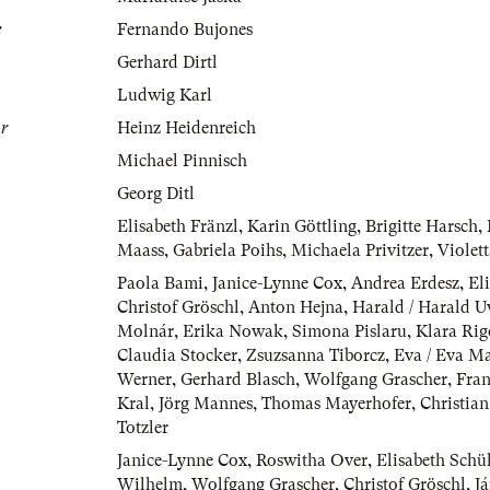
e
Fernando Bujones
Gerhard Dirtl
Ludwig Karl
r
Heinz Heidenreich
Michael Pinnisch
Georg Ditl
Elisabeth Fränzl
,
Karin Göttling
,
Brigitte Harsch
,
Maass
,
Gabriela Poihs
,
Michaela Privitzer
,
Violet
Paola Bami
,
Janice-Lynne Cox
,
Andrea Erdesz
,
El
Christof Gröschl
,
Anton Hejna
,
Harald / Harald 
Molnár
,
Erika Nowak
,
Simona Pislaru
,
Klara Rig
Claudia Stocker
,
Zsuzsanna Tiborcz
,
Eva / Eva M
Werner
,
Gerhard Blasch
,
Wolfgang Grascher
,
Fran
Kral
,
Jörg Mannes
,
Thomas Mayerhofer
,
Christia
Totzler
Janice-Lynne Cox
,
Roswitha Over
,
Elisabeth Schül
Wilhelm
,
Wolfgang Grascher
,
Christof Gröschl
,
J