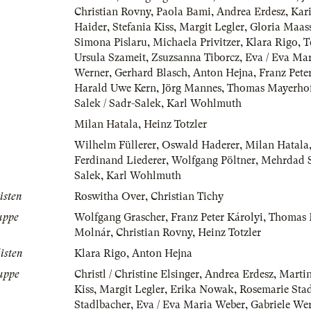
Christian Rovny
,
Paola Bami
,
Andrea Erdesz
,
Kari
Haider
,
Stefania Kiss
,
Margit Legler
,
Gloria Maas
Simona Pislaru
,
Michaela Privitzer
,
Klara Rigo
,
T
Ursula Szameit
,
Zsuzsanna Tiborcz
,
Eva / Eva Ma
Werner
,
Gerhard Blasch
,
Anton Hejna
,
Franz Pete
Harald Uwe Kern
,
Jörg Mannes
,
Thomas Mayerhof
Salek / Sadr-Salek
,
Karl Wohlmuth
Milan Hatala
,
Heinz Totzler
Wilhelm Füllerer
,
Oswald Haderer
,
Milan Hatala
Ferdinand Liederer
,
Wolfgang Pöltner
,
Mehrdad S
Salek
,
Karl Wohlmuth
isten
Roswitha Over
,
Christian Tichy
uppe
Wolfgang Grascher
,
Franz Peter Károlyi
,
Thomas 
Molnár
,
Christian Rovny
,
Heinz Totzler
isten
Klara Rigo
,
Anton Hejna
uppe
Christl / Christine Elsinger
,
Andrea Erdesz
,
Martin
Kiss
,
Margit Legler
,
Erika Nowak
,
Rosemarie Stad
Stadlbacher
,
Eva / Eva Maria Weber
,
Gabriele We