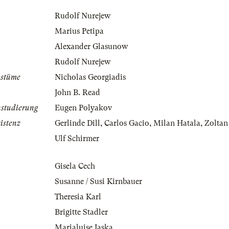
Rudolf Nurejew
Marius Petipa
Alexander Glasunow
Rudolf Nurejew
ostüme
Nicholas Georgiadis
John B. Read
nstudierung
Eugen Polyakov
istenz
Gerlinde Dill
,
Carlos Gacio
,
Milan Hatala
,
Zoltan
Ulf Schirmer
Gisela Cech
Susanne / Susi Kirnbauer
Theresia Karl
Brigitte Stadler
Marialuise Jaska