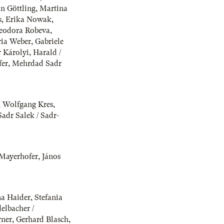
n Göttling
,
Martina
s
,
Erika Nowak
,
eodora Robeva
,
ria Weber
,
Gabriele
r Károlyi
,
Harald /
er
,
Mehrdad Sadr
,
Wolfgang Kres
,
adr Salek / Sadr-
Mayerhofer
,
János
a Haider
,
Stefania
elbacher /
rner
,
Gerhard Blasch
,