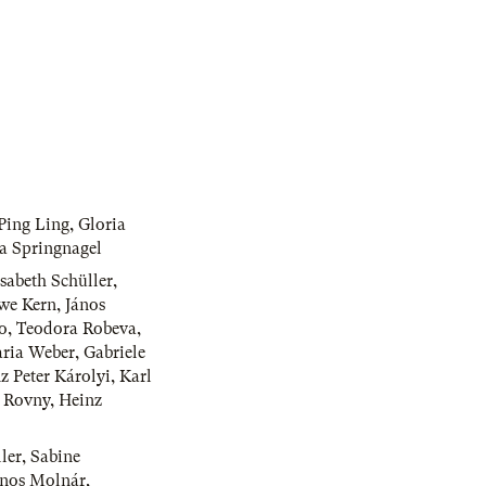
Ping Ling
,
Gloria
ta Springnagel
isabeth Schüller
,
Uwe Kern
,
János
o
,
Teodora Robeva
,
aria Weber
,
Gabriele
z Peter Károlyi
,
Karl
n Rovny
,
Heinz
ler
,
Sabine
ános Molnár
,