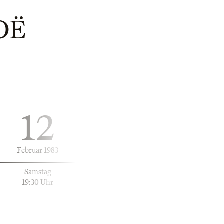
OË
12
Februar 1983
Samstag
19:30 Uhr