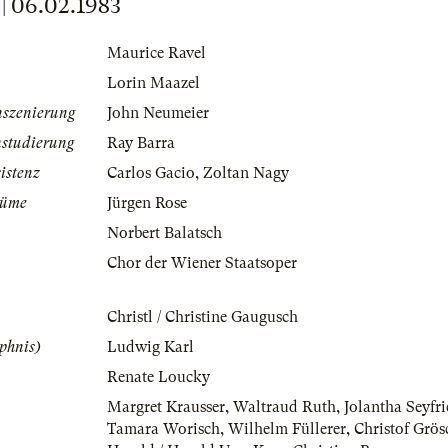
 06.02.1983
Maurice Ravel
Lorin Maazel
nszenierung
John Neumeier
nstudierung
Ray Barra
istenz
Carlos Gacio
,
Zoltan Nagy
tüme
Jürgen Rose
Norbert Balatsch
Chor der Wiener Staatsoper
Christl / Christine Gaugusch
phnis)
Ludwig Karl
Renate Loucky
Margret Krausser
,
Waltraud Ruth
,
Jolantha Seyfr
Tamara Worisch
,
Wilhelm Füllerer
,
Christof Grös