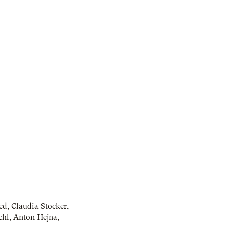
ied
,
Claudia Stocker
,
chl
,
Anton Hejna
,