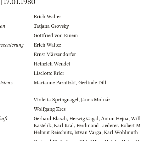
17.01.1980
Erich Walter
von
Tatjana Gsovsky
Gottfried von Einem
nszenierung
Erich Walter
Ernst Märzendorfer
Heinrich Wendel
Liselotte Erler
istenz
Marianne Parnitzki
,
Gerlinde Dill
Violetta Springnagel
,
János Molnár
Wolfgang Kres
haft
Gerhard Blasch
,
Herwig Cagal
,
Anton Hejna
,
Wil
Kastelik
,
Karl Kral
,
Ferdinand Liederer
,
Robert M
Helmut Reischütz
,
Istvan Varga
,
Karl Wohlmuth