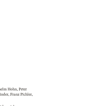
helm Hohn
,
Peter
inder
,
Franz Pichler
,