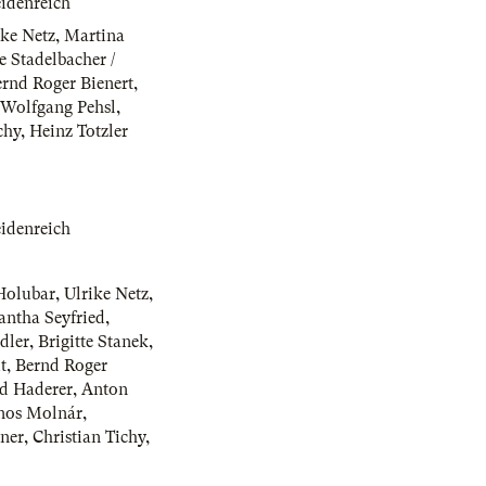
idenreich
ike Netz
,
Martina
 Stadelbacher /
rnd Roger Bienert
,
Wolfgang Pehsl
,
chy
,
Heinz Totzler
idenreich
Holubar
,
Ulrike Netz
,
antha Seyfried
,
adler
,
Brigitte Stanek
,
t
,
Bernd Roger
d Haderer
,
Anton
nos Molnár
,
ner
,
Christian Tichy
,