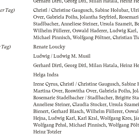
Gerhard Dirtl
,
Georg Ditl
,
Milan Hatala
,
Heinz He
er Tag)
Christl / Christine Gaugusch
,
Sabine Holubar
,
Ulr
Over
,
Gabriela Poihs
,
Jolantha Seyfried
,
Rosemarie
Stadlbacher
,
Anneliese Steiner
,
Ursula Szameit
,
Be
Wilhelm Füllerer
,
Oswald Haderer
,
Ludwig Karl
,
Michael Pinnisch
,
Wolfgang Pöltner
,
Christian Ti
 Tag)
Renate Loucky
Ludwig / Ludwig M. Musil
Gerhard Dirtl
,
Georg Ditl
,
Milan Hatala
,
Heinz He
Helga Indra
Irene Cyrus
,
Christl / Christine Gaugusch
,
Sabine 
Martina Over
,
Roswitha Over
,
Gabriela Poihs
,
Jol
Rosemarie Stadelbacher / Stadlbacher
,
Brigitte St
Anneliese Steiner
,
Claudia Stocker
,
Ursula Szamei
Bienert
,
Gerhard Blasch
,
Wilhelm Füllerer
,
Oswal
Hejna
,
Ludwig Karl
,
Karl Kral
,
Wolfgang Kres
,
Já
Wolfgang Pehsl
,
Michael Pinnisch
,
Wolfgang Pölt
Heinz Totzler