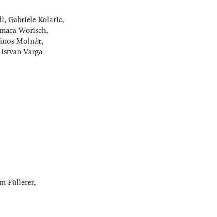
dl
,
Gabriele Kolaric
,
mara Worisch
,
ános Molnár
,
,
Istvan Varga
m Füllerer
,