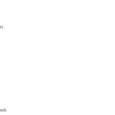
e)
isch