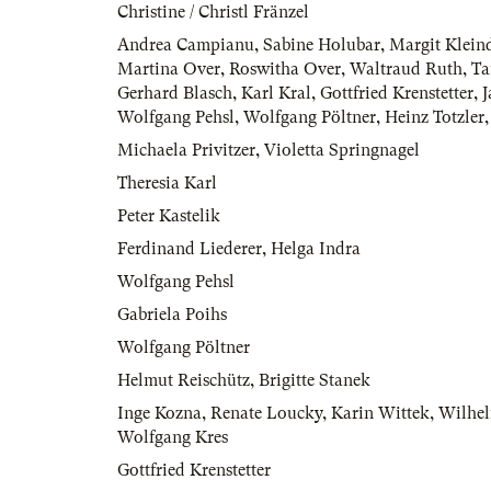
Christine / Christl Fränzel
Andrea Campianu
,
Sabine Holubar
,
Margit Klein
Martina Over
,
Roswitha Over
,
Waltraud Ruth
,
Ta
Gerhard Blasch
,
Karl Kral
,
Gottfried Krenstetter
,
J
Wolfgang Pehsl
,
Wolfgang Pöltner
,
Heinz Totzler
Michaela Privitzer
,
Violetta Springnagel
Theresia Karl
Peter Kastelik
Ferdinand Liederer
,
Helga Indra
Wolfgang Pehsl
Gabriela Poihs
Wolfgang Pöltner
Helmut Reischütz
,
Brigitte Stanek
Inge Kozna
,
Renate Loucky
,
Karin Wittek
,
Wilhel
Wolfgang Kres
Gottfried Krenstetter