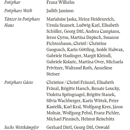
Potiphar
Franz Wilhelm
Potiphars Weib
Judith Jamison
Tänzer in Potiphars
Marialuise Jaska
,
Heinz Heidenreich
,
Haus
Ursula Szameit
,
Ludwig Karl
,
Elisabeth
Schüller
,
Georg Ditl
,
Andrea Campianu
,
Irene Cyrus
,
Martina Depisch
,
Susanne
Fichtenbaum
,
Christl / Christine
Gaugusch
,
Karin Göttling
,
Isolde Halwax
,
Gabriele Haslinger
,
Margit Kleindl
,
Gabriele Kolaric
,
Martina Over
,
Michaela
Privitzer
,
Waltraud Ruth
,
Anneliese
Steiner
Potiphars Gäste
Christine / Christl Fränzel
,
Elisabeth
Fränzl
,
Brigitte Harsch
,
Renate Loucky
,
Violetta Springnagel
,
Brigitte Stanek
,
Silvia Wachberger
,
Karin Wittek
,
Peter
Kastelik
,
Karl Kral
,
Wolfgang Kres
,
János
Molnár
,
Wolfgang Pehsl
,
Franz Pichler
,
Michael Pinnisch
,
Helmut Reischütz
Sechs Wettkämpfer
Gerhard Dirtl
,
Georg Ditl
,
Oswald