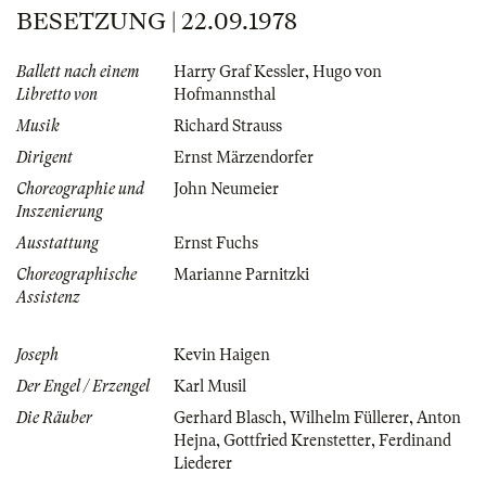
BESETZUNG | 22.09.1978
Ballett nach einem
Harry Graf Kessler
,
Hugo von
Libretto von
Hofmannsthal
Musik
Richard Strauss
Dirigent
Ernst Märzendorfer
Choreographie und
John Neumeier
Inszenierung
Ausstattung
Ernst Fuchs
Choreographische
Marianne Parnitzki
Assistenz
Joseph
Kevin Haigen
Der Engel / Erzengel
Karl Musil
Die Räuber
Gerhard Blasch
,
Wilhelm Füllerer
,
Anton
Hejna
,
Gottfried Krenstetter
,
Ferdinand
Liederer