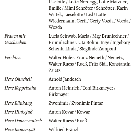
Liselotte / Lotte Nordegg
,
Lotte Matzner
,
Emilie / Mimi Schröter / Schrötter
,
Karin
Wittek
,
Lieselotte / Lisl / Lotte
Wiedermann
,
Gerti / Gerty Vozda / Vocda /
Wozda
Frauen mit
Lucia Schwab
,
Maria / May Brunlechner /
Geschenken
Brunnlechner
,
Uta Böhm
,
Inge / Ingeborg
Schenk
,
Linda / Sieglinde Zamponi
Perchten
Walter Hofer
,
Franz Nemeth / Nemetz
,
Walter Ruess / Rueß
,
Fritz Sidl
,
Konstantin
Zajetz
Hexe Ohneheil
Arnold Jandosch
Hexe Keppelzahn
Anton Heinrich / Toni Birkmeyer /
Birkmayer
Hexe Blinkaug
Zwonimir / Zvonimir Pintar
Hexe Hinkefuß
Anton Kovar / Kowar
Hexe Donnermutsch
Walter Ruess / Rueß
Hexe Immerspät
Wilfried Fränzl