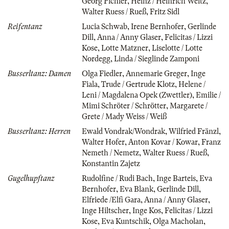
Georg Pichler
,
Heinz / Heinrich Weitz
,
Walter Ruess / Rueß
,
Fritz Sidl
Reifentanz
Lucia Schwab
,
Irene Bernhofer
,
Gerlinde
Dill
,
Anna / Anny Glaser
,
Felicitas / Lizzi
Kose
,
Lotte Matzner
,
Liselotte / Lotte
Nordegg
,
Linda / Sieglinde Zamponi
Busserltanz: Damen
Olga Fiedler
,
Annemarie Greger
,
Inge
Fiala
,
Trude / Gertrude Klotz
,
Helene /
Leni / Magdalena Opek (Zwettler)
,
Emilie /
Mimi Schröter / Schrötter
,
Margarete /
Grete / Mady Weiss / Weiß
Busserltanz: Herren
Ewald Vondrak/Wondrak
,
Wilfried Fränzl
,
Walter Hofer
,
Anton Kovar / Kowar
,
Franz
Nemeth / Nemetz
,
Walter Ruess / Rueß
,
Konstantin Zajetz
Gugelhupftanz
Rudolfine / Rudi Bach
,
Inge Barteis
,
Eva
Bernhofer
,
Eva Blank
,
Gerlinde Dill
,
Elfriede /Elfi Gara
,
Anna / Anny Glaser
,
Inge Hiltscher
,
Inge Kos
,
Felicitas / Lizzi
Kose
,
Eva Kuntschik
,
Olga Macholan
,