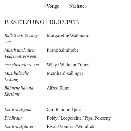
Vorige
Nächste
BESETZUNG | 10.07.1953
Ballett mit Gesang
Margarethe Wallmann
von
Musik nach alten
Franz Salmhofer
Volksmotiven von
neu einstudiert von
Willy / Wilhelm Fränzl
Musikalische
Meinhard Zallinger
Leitung
Bühnenbild und
Alfred Kunz
Kostüme
Der Bräutigam
Carl Raimund jun.
Die Braut
Poldy / Leopoldine / Pipsi Pokorny
Der Brautführer
Ewald Vondrak/Wondrak