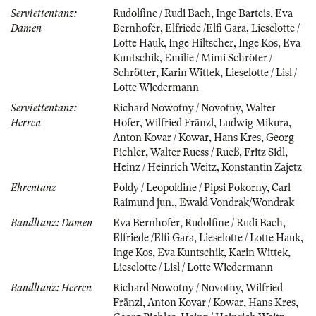
Serviettentanz:
Rudolfine / Rudi Bach
,
Inge Barteis
,
Eva
Damen
Bernhofer
,
Elfriede /Elfi Gara
,
Lieselotte /
Lotte Hauk
,
Inge Hiltscher
,
Inge Kos
,
Eva
Kuntschik
,
Emilie / Mimi Schröter /
Schrötter
,
Karin Wittek
,
Lieselotte / Lisl /
Lotte Wiedermann
Serviettentanz:
Richard Nowotny / Novotny
,
Walter
Herren
Hofer
,
Wilfried Fränzl
,
Ludwig Mikura
,
Anton Kovar / Kowar
,
Hans Kres
,
Georg
Pichler
,
Walter Ruess / Rueß
,
Fritz Sidl
,
Heinz / Heinrich Weitz
,
Konstantin Zajetz
Ehrentanz
Poldy / Leopoldine / Pipsi Pokorny
,
Carl
Raimund jun.
,
Ewald Vondrak/Wondrak
Bandltanz: Damen
Eva Bernhofer
,
Rudolfine / Rudi Bach
,
Elfriede /Elfi Gara
,
Lieselotte / Lotte Hauk
,
Inge Kos
,
Eva Kuntschik
,
Karin Wittek
,
Lieselotte / Lisl / Lotte Wiedermann
Bandltanz: Herren
Richard Nowotny / Novotny
,
Wilfried
Fränzl
,
Anton Kovar / Kowar
,
Hans Kres
,