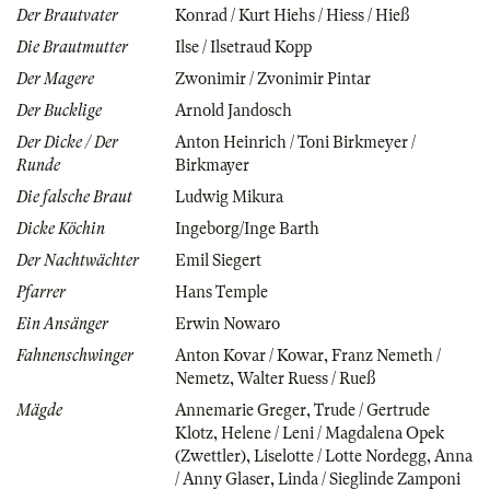
Der Brautvater
Konrad / Kurt Hiehs / Hiess / Hieß
Die Brautmutter
Ilse / Ilsetraud Kopp
Der Magere
Zwonimir / Zvonimir Pintar
Der Bucklige
Arnold Jandosch
Der Dicke / Der
Anton Heinrich / Toni Birkmeyer /
Runde
Birkmayer
Die falsche Braut
Ludwig Mikura
Dicke Köchin
Ingeborg/Inge Barth
Der Nachtwächter
Emil Siegert
Pfarrer
Hans Temple
Ein Ansänger
Erwin Nowaro
Fahnenschwinger
Anton Kovar / Kowar
,
Franz Nemeth /
Nemetz
,
Walter Ruess / Rueß
Mägde
Annemarie Greger
,
Trude / Gertrude
Klotz
,
Helene / Leni / Magdalena Opek
(Zwettler)
,
Liselotte / Lotte Nordegg
,
Anna
/ Anny Glaser
,
Linda / Sieglinde Zamponi