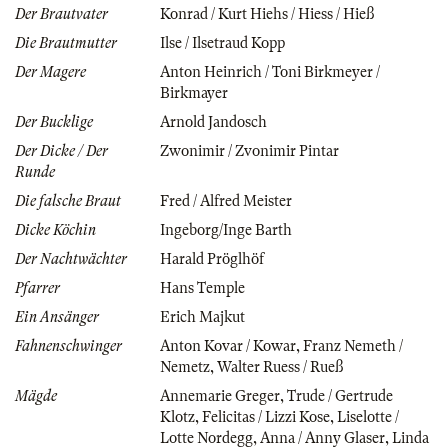
Der Brautvater
Konrad / Kurt Hiehs / Hiess / Hieß
Die Brautmutter
Ilse / Ilsetraud Kopp
Der Magere
Anton Heinrich / Toni Birkmeyer /
Birkmayer
Der Bucklige
Arnold Jandosch
Der Dicke / Der
Zwonimir / Zvonimir Pintar
Runde
Die falsche Braut
Fred / Alfred Meister
Dicke Köchin
Ingeborg/Inge Barth
Der Nachtwächter
Harald Pröglhöf
Pfarrer
Hans Temple
Ein Ansänger
Erich Majkut
Fahnenschwinger
Anton Kovar / Kowar
,
Franz Nemeth /
Nemetz
,
Walter Ruess / Rueß
Mägde
Annemarie Greger
,
Trude / Gertrude
Klotz
,
Felicitas / Lizzi Kose
,
Liselotte /
Lotte Nordegg
,
Anna / Anny Glaser
,
Linda