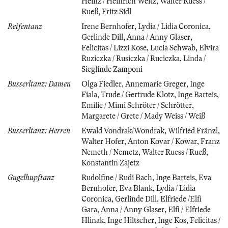
Heinz / Heinrich Weitz
,
Walter Ruess /
Rueß
,
Fritz Sidl
Reifentanz
Irene Bernhofer
,
Lydia / Lidia Coronica
,
Gerlinde Dill
,
Anna / Anny Glaser
,
Felicitas / Lizzi Kose
,
Lucia Schwab
,
Elvira
Ruziczka / Rusiczka / Ruciczka
,
Linda /
Sieglinde Zamponi
Busserltanz: Damen
Olga Fiedler
,
Annemarie Greger
,
Inge
Fiala
,
Trude / Gertrude Klotz
,
Inge Barteis
,
Emilie / Mimi Schröter / Schrötter
,
Margarete / Grete / Mady Weiss / Weiß
Busserltanz: Herren
Ewald Vondrak/Wondrak
,
Wilfried Fränzl
,
Walter Hofer
,
Anton Kovar / Kowar
,
Franz
Nemeth / Nemetz
,
Walter Ruess / Rueß
,
Konstantin Zajetz
Gugelhupftanz
Rudolfine / Rudi Bach
,
Inge Barteis
,
Eva
Bernhofer
,
Eva Blank
,
Lydia / Lidia
Coronica
,
Gerlinde Dill
,
Elfriede /Elfi
Gara
,
Anna / Anny Glaser
,
Elfi / Elfriede
Hlinak
,
Inge Hiltscher
,
Inge Kos
,
Felicitas /