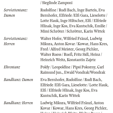
/ Sieglinde Zamponi
Serviettentanz:
Rudolfine / Rudi Bach
,
Inge Barteis
,
Eva
Damen
Bernhofer
,
Elfriede /Elfi Gara
,
Lieselotte /
Lotte Hauk
,
Inge Hiltscher
,
Elfi / Elfriede
Hlinak
,
Inge Kos
,
Eva Kuntschik
,
Emilie /
Mimi Schröter / Schrötter
,
Karin Wittek
Serviettentanz:
Walter Hofer
,
Wilfried Fränzl
,
Ludwig
Herren
Mikura
,
Anton Kovar / Kowar
,
Hans Kres
,
Fred / Alfred Meister
,
Georg Pichler
,
Walter Ruess / Rueß
,
Fritz Sidl
,
Heinz /
Heinrich Weitz
,
Konstantin Zajetz
Ehrentanz
Poldy / Leopoldine / Pipsi Pokorny
,
Carl
Raimund jun.
,
Ewald Vondrak/Wondrak
Bandltanz: Damen
Eva Bernhofer
,
Rudolfine / Rudi Bach
,
Elfriede /Elfi Gara
,
Lieselotte / Lotte Hauk
,
Elfi / Elfriede Hlinak
,
Inge Kos
,
Eva
Kuntschik
,
Karin Wittek
Bandltanz: Herren
Ludwig Mikura
,
Wilfried Fränzl
,
Anton
Kovar / Kowar
,
Hans Kres
,
Georg Pichler
,