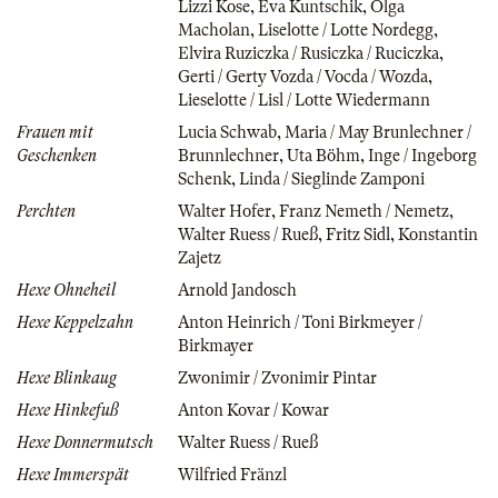
Lizzi Kose
,
Eva Kuntschik
,
Olga
Macholan
,
Liselotte / Lotte Nordegg
,
Elvira Ruziczka / Rusiczka / Ruciczka
,
Gerti / Gerty Vozda / Vocda / Wozda
,
Lieselotte / Lisl / Lotte Wiedermann
Frauen mit
Lucia Schwab
,
Maria / May Brunlechner /
Geschenken
Brunnlechner
,
Uta Böhm
,
Inge / Ingeborg
Schenk
,
Linda / Sieglinde Zamponi
Perchten
Walter Hofer
,
Franz Nemeth / Nemetz
,
Walter Ruess / Rueß
,
Fritz Sidl
,
Konstantin
Zajetz
Hexe Ohneheil
Arnold Jandosch
Hexe Keppelzahn
Anton Heinrich / Toni Birkmeyer /
Birkmayer
Hexe Blinkaug
Zwonimir / Zvonimir Pintar
Hexe Hinkefuß
Anton Kovar / Kowar
Hexe Donnermutsch
Walter Ruess / Rueß
Hexe Immerspät
Wilfried Fränzl