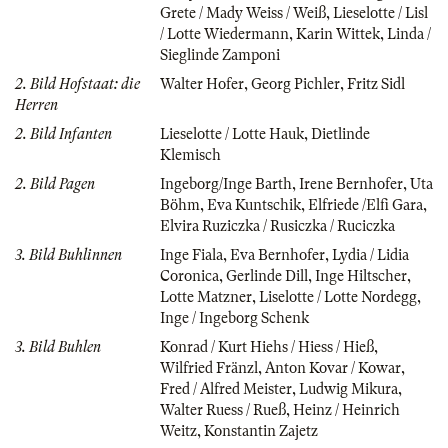
Grete / Mady Weiss / Weiß
,
Lieselotte / Lisl
/ Lotte Wiedermann
,
Karin Wittek
,
Linda /
Sieglinde Zamponi
2. Bild Hofstaat: die
Walter Hofer
,
Georg Pichler
,
Fritz Sidl
Herren
2. Bild Infanten
Lieselotte / Lotte Hauk
,
Dietlinde
Klemisch
2. Bild Pagen
Ingeborg/Inge Barth
,
Irene Bernhofer
,
Uta
Böhm
,
Eva Kuntschik
,
Elfriede /Elfi Gara
,
Elvira Ruziczka / Rusiczka / Ruciczka
3. Bild Buhlinnen
Inge Fiala
,
Eva Bernhofer
,
Lydia / Lidia
Coronica
,
Gerlinde Dill
,
Inge Hiltscher
,
Lotte Matzner
,
Liselotte / Lotte Nordegg
,
Inge / Ingeborg Schenk
3. Bild Buhlen
Konrad / Kurt Hiehs / Hiess / Hieß
,
Wilfried Fränzl
,
Anton Kovar / Kowar
,
Fred / Alfred Meister
,
Ludwig Mikura
,
Walter Ruess / Rueß
,
Heinz / Heinrich
Weitz
,
Konstantin Zajetz