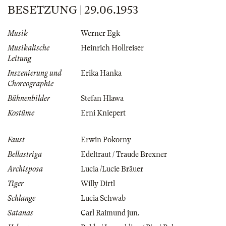
BESETZUNG | 29.06.1953
Musik
Werner Egk
Musikalische
Heinrich Hollreiser
Leitung
Inszenierung und
Erika Hanka
Choreographie
Bühnenbilder
Stefan Hlawa
Kostüme
Erni Kniepert
Faust
Erwin Pokorny
Bellastriga
Edeltraut / Traude Brexner
Archisposa
Lucia /Lucie Bräuer
Tiger
Willy Dirtl
Schlange
Lucia Schwab
Satanas
Carl Raimund jun.