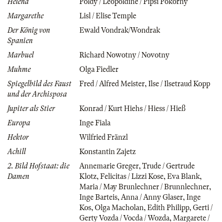
Helena
Poldy / Leopoldine / Pipsi Pokorny
Margarethe
Lisl / Elise Temple
Der König von
Ewald Vondrak/Wondrak
Spanien
Marbuel
Richard Nowotny / Novotny
Muhme
Olga Fiedler
Spiegelbild des Faust
Fred / Alfred Meister
,
Ilse / Ilsetraud Kopp
und der Archisposa
Jupiter als Stier
Konrad / Kurt Hiehs / Hiess / Hieß
Europa
Inge Fiala
Hektor
Wilfried Fränzl
Achill
Konstantin Zajetz
2. Bild Hofstaat: die
Annemarie Greger
,
Trude / Gertrude
Damen
Klotz
,
Felicitas / Lizzi Kose
,
Eva Blank
,
Maria / May Brunlechner / Brunnlechner
,
Inge Barteis
,
Anna / Anny Glaser
,
Inge
Kos
,
Olga Macholan
,
Edith Philipp
,
Gerti /
Gerty Vozda / Vocda / Wozda
,
Margarete /