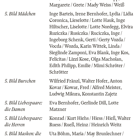
Margarete / Grete / Mady Weiss / Weiß
5. Bild Mädchen
Inge Barteis
,
Irene Bernhofer
,
Lydia / Lidia
Coronica
,
Lieselotte / Lotte Hauk
,
Inge
Hiltscher
,
Liselotte / Lotte Nordegg
,
Elvira
Ruziczka / Rusiczka / Ruciczka
,
Inge /
Ingeborg Schenk
,
Gerti / Gerty Vozda /
Vocda / Wozda
,
Karin Wittek
,
Linda /
Sieglinde Zamponi
,
Eva Blank
,
Inge Kos
,
Felicitas / Lizzi Kose
,
Olga Macholan
,
Edith Philipp
,
Emilie / Mimi Schröter /
Schrötter
5. Bild Burschen
Wilfried Fränzl
,
Walter Hofer
,
Anton
Kovar / Kowar
,
Fred / Alfred Meister
,
Ludwig Mikura
,
Konstantin Zajetz
5. Bild Liebespaare:
Eva Bernhofer
,
Gerlinde Dill
,
Lotte
die Damen
Matzner
5. Bild Liebespaare:
Konrad / Kurt Hiehs / Hiess / Hieß
,
Walter
die Herren
Ruess / Rueß
,
Heinz / Heinrich Weitz
5. Bild Masken: die
Uta Böhm
,
Maria / May Brunlechner /