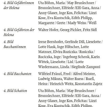
4. Bild Gefährtinnen
Uta Böhm
,
Maria / May Brunlechner /
der Helena
Brunnlechner
,
Elfriede /Elfi Gara
,
Anna /
Anny Glaser
,
Inge Kos
,
Felicitas / Lizzi
Kose
,
Eva Kuntschik
,
Edith Philipp
,
Margarete / Grete / Mady Weiss / Weiß
4. Bild Gefährten der
Walter Hofer
,
Georg Pichler
,
Fritz Sidl
Helena
4. Bild
Irene Bernhofer
,
Gerlinde Dill
,
Lieselotte /
Bacchantinnen
Lotte Hauk
,
Inge Hiltscher
,
Lotte
Matzner
,
Elvira Ruziczka / Rusiczka /
Ruciczka
,
Inge / Ingeborg Schenk
,
Karin
Wittek
,
Lieselotte / Lisl / Lotte
Wiedermann
,
Linda / Sieglinde Zamponi
4. Bild Bacchanten
Wilfried Fränzl
,
Fred / Alfred Meister
,
Ludwig Mikura
,
Walter Ruess / Rueß
,
Heinz / Heinrich Weitz
,
Konstantin Zajetz
4. Bild Schatten
Uta Böhm
,
Maria / May Brunlechner /
Brunnlechner
,
Elfriede /Elfi Gara
,
Anna /
Anny Glaser
,
Inge Kos
,
Felicitas / Lizzi
Kose
,
Eva Kuntschik
,
Edith Philipp
,