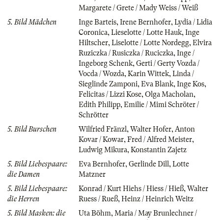
Margarete / Grete / Mady Weiss / Weiß
5. Bild Mädchen
Inge Barteis
,
Irene Bernhofer
,
Lydia / Lidia
Coronica
,
Lieselotte / Lotte Hauk
,
Inge
Hiltscher
,
Liselotte / Lotte Nordegg
,
Elvira
Ruziczka / Rusiczka / Ruciczka
,
Inge /
Ingeborg Schenk
,
Gerti / Gerty Vozda /
Vocda / Wozda
,
Karin Wittek
,
Linda /
Sieglinde Zamponi
,
Eva Blank
,
Inge Kos
,
Felicitas / Lizzi Kose
,
Olga Macholan
,
Edith Philipp
,
Emilie / Mimi Schröter /
Schrötter
5. Bild Burschen
Wilfried Fränzl
,
Walter Hofer
,
Anton
Kovar / Kowar
,
Fred / Alfred Meister
,
Ludwig Mikura
,
Konstantin Zajetz
5. Bild Liebespaare:
Eva Bernhofer
,
Gerlinde Dill
,
Lotte
die Damen
Matzner
5. Bild Liebespaare:
Konrad / Kurt Hiehs / Hiess / Hieß
,
Walter
die Herren
Ruess / Rueß
,
Heinz / Heinrich Weitz
5. Bild Masken: die
Uta Böhm
,
Maria / May Brunlechner /