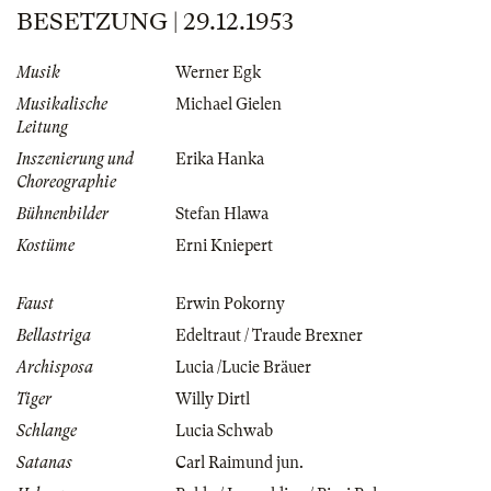
BESETZUNG | 29.12.1953
Musik
Werner Egk
Musikalische
Michael Gielen
Leitung
Inszenierung und
Erika Hanka
Choreographie
Bühnenbilder
Stefan Hlawa
Kostüme
Erni Kniepert
Faust
Erwin Pokorny
Bellastriga
Edeltraut / Traude Brexner
Archisposa
Lucia /Lucie Bräuer
Tiger
Willy Dirtl
Schlange
Lucia Schwab
Satanas
Carl Raimund jun.