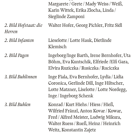
Margarete / Grete / Mady Weiss / Weiß
,
Karin Wittek
,
Erika Zlocha
,
Linda /
Sieglinde Zamponi
2. Bild Hofstaat: die
Walter Hofer
,
Georg Pichler
,
Fritz Sidl
Herren
2. Bild Infanten
Lieselotte / Lotte Hauk
,
Dietlinde
Klemisch
2. Bild Pagen
Ingeborg/Inge Barth
,
Irene Bernhofer
,
Uta
Böhm
,
Eva Kuntschik
,
Elfriede /Elfi Gara
,
Elvira Ruziczka / Rusiczka / Ruciczka
3. Bild Buhlinnen
Inge Fiala
,
Eva Bernhofer
,
Lydia / Lidia
Coronica
,
Gerlinde Dill
,
Inge Hiltscher
,
Lotte Matzner
,
Liselotte / Lotte Nordegg
,
Inge / Ingeborg Schenk
3. Bild Buhlen
Konrad / Kurt Hiehs / Hiess / Hieß
,
Wilfried Fränzl
,
Anton Kovar / Kowar
,
Fred / Alfred Meister
,
Ludwig Mikura
,
Walter Ruess / Rueß
,
Heinz / Heinrich
Weitz
,
Konstantin Zajetz