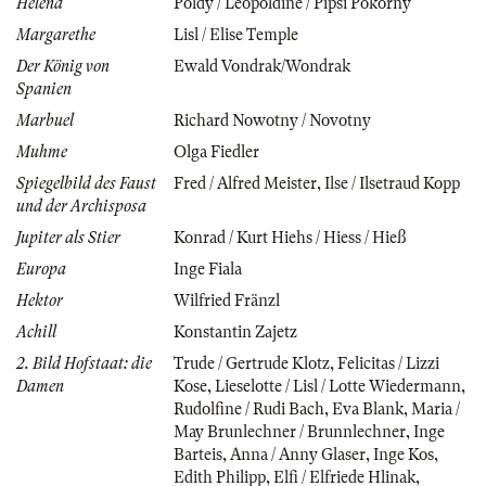
Helena
Poldy / Leopoldine / Pipsi Pokorny
Margarethe
Lisl / Elise Temple
Der König von
Ewald Vondrak/Wondrak
Spanien
Marbuel
Richard Nowotny / Novotny
Muhme
Olga Fiedler
Spiegelbild des Faust
Fred / Alfred Meister
,
Ilse / Ilsetraud Kopp
und der Archisposa
Jupiter als Stier
Konrad / Kurt Hiehs / Hiess / Hieß
Europa
Inge Fiala
Hektor
Wilfried Fränzl
Achill
Konstantin Zajetz
2. Bild Hofstaat: die
Trude / Gertrude Klotz
,
Felicitas / Lizzi
Damen
Kose
,
Lieselotte / Lisl / Lotte Wiedermann
,
Rudolfine / Rudi Bach
,
Eva Blank
,
Maria /
May Brunlechner / Brunnlechner
,
Inge
Barteis
,
Anna / Anny Glaser
,
Inge Kos
,
Edith Philipp
,
Elfi / Elfriede Hlinak
,