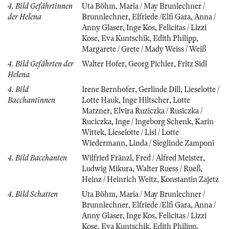
4. Bild Gefährtinnen
Uta Böhm
,
Maria / May Brunlechner /
der Helena
Brunnlechner
,
Elfriede /Elfi Gara
,
Anna /
Anny Glaser
,
Inge Kos
,
Felicitas / Lizzi
Kose
,
Eva Kuntschik
,
Edith Philipp
,
Margarete / Grete / Mady Weiss / Weiß
4. Bild Gefährten der
Walter Hofer
,
Georg Pichler
,
Fritz Sidl
Helena
4. Bild
Irene Bernhofer
,
Gerlinde Dill
,
Lieselotte /
Bacchantinnen
Lotte Hauk
,
Inge Hiltscher
,
Lotte
Matzner
,
Elvira Ruziczka / Rusiczka /
Ruciczka
,
Inge / Ingeborg Schenk
,
Karin
Wittek
,
Lieselotte / Lisl / Lotte
Wiedermann
,
Linda / Sieglinde Zamponi
4. Bild Bacchanten
Wilfried Fränzl
,
Fred / Alfred Meister
,
Ludwig Mikura
,
Walter Ruess / Rueß
,
Heinz / Heinrich Weitz
,
Konstantin Zajetz
4. Bild Schatten
Uta Böhm
,
Maria / May Brunlechner /
Brunnlechner
,
Elfriede /Elfi Gara
,
Anna /
Anny Glaser
,
Inge Kos
,
Felicitas / Lizzi
Kose
,
Eva Kuntschik
,
Edith Philipp
,