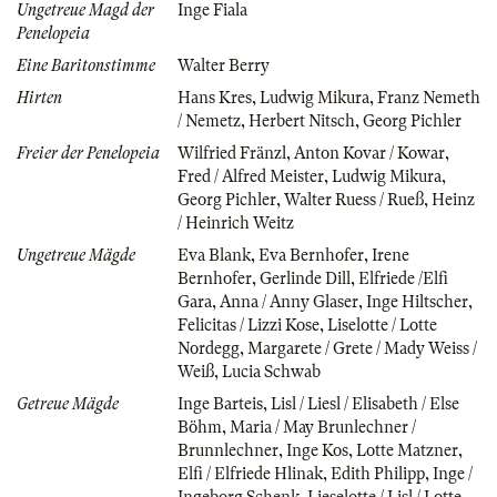
Ungetreue Magd der
Inge Fiala
Penelopeia
Eine Baritonstimme
Walter Berry
Hirten
Hans Kres
,
Ludwig Mikura
,
Franz Nemeth
/ Nemetz
,
Herbert Nitsch
,
Georg Pichler
Freier der Penelopeia
Wilfried Fränzl
,
Anton Kovar / Kowar
,
Fred / Alfred Meister
,
Ludwig Mikura
,
Georg Pichler
,
Walter Ruess / Rueß
,
Heinz
/ Heinrich Weitz
Ungetreue Mägde
Eva Blank
,
Eva Bernhofer
,
Irene
Bernhofer
,
Gerlinde Dill
,
Elfriede /Elfi
Gara
,
Anna / Anny Glaser
,
Inge Hiltscher
,
Felicitas / Lizzi Kose
,
Liselotte / Lotte
Nordegg
,
Margarete / Grete / Mady Weiss /
Weiß
,
Lucia Schwab
Getreue Mägde
Inge Barteis
,
Lisl / Liesl / Elisabeth / Else
Böhm
,
Maria / May Brunlechner /
Brunnlechner
,
Inge Kos
,
Lotte Matzner
,
Elfi / Elfriede Hlinak
,
Edith Philipp
,
Inge /
Ingeborg Schenk
,
Lieselotte / Lisl / Lotte