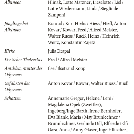
Alkinoos
Hlinak
,
Lotte Matzner
,
Lieselotte / Lisl /
Lotte Wiedermann
,
Linda / Sieglinde
Zamponi
Jünglinge bei
Konrad / Kurt Hiehs / Hiess / Hieß
,
Anton
Alkinoos
Kovar / Kowar
,
Fred / Alfred Meister
,
Walter Ruess / Rueß
,
Heinz / Heinrich
Weitz
,
Konstantin Zajetz
Kirke
Julia Drapal
Der Seher Theiresias
Fred / Alfred Meister
Antiklea, Mutter des
Ilse / Ilsetraud Kopp
Odysseus
Gefährten des
Anton Kovar / Kowar
,
Walter Ruess / Rueß
Odysseus
Schatten
Annemarie Greger
,
Helene / Leni /
Magdalena Opek (Zwettler)
,
Ingeborg/Inge Barth
,
Irene Bernhofer
,
Eva Blank
,
Maria / May Brunlechner /
Brunnlechner
,
Gerlinde Dill
,
Elfriede /Elfi
Gara
,
Anna / Anny Glaser
,
Inge Hiltscher
,