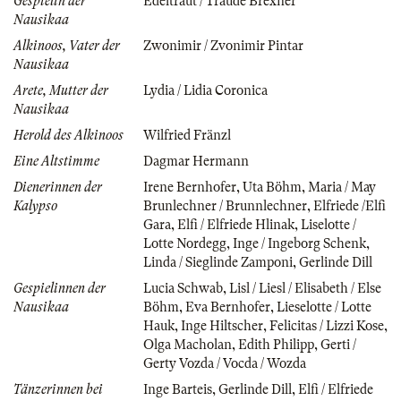
Gespielin der
Edeltraut / Traude Brexner
Nausikaa
Alkinoos, Vater der
Zwonimir / Zvonimir Pintar
Nausikaa
Arete, Mutter der
Lydia / Lidia Coronica
Nausikaa
Herold des Alkinoos
Wilfried Fränzl
Eine Altstimme
Dagmar Hermann
Dienerinnen der
Irene Bernhofer
,
Uta Böhm
,
Maria / May
Kalypso
Brunlechner / Brunnlechner
,
Elfriede /Elfi
Gara
,
Elfi / Elfriede Hlinak
,
Liselotte /
Lotte Nordegg
,
Inge / Ingeborg Schenk
,
Linda / Sieglinde Zamponi
,
Gerlinde Dill
Gespielinnen der
Lucia Schwab
,
Lisl / Liesl / Elisabeth / Else
Nausikaa
Böhm
,
Eva Bernhofer
,
Lieselotte / Lotte
Hauk
,
Inge Hiltscher
,
Felicitas / Lizzi Kose
,
Olga Macholan
,
Edith Philipp
,
Gerti /
Gerty Vozda / Vocda / Wozda
Tänzerinnen bei
Inge Barteis
,
Gerlinde Dill
,
Elfi / Elfriede