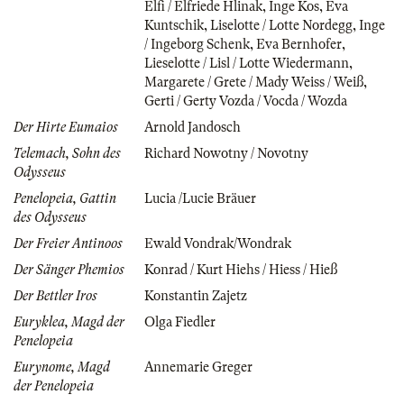
Elfi / Elfriede Hlinak
,
Inge Kos
,
Eva
Kuntschik
,
Liselotte / Lotte Nordegg
,
Inge
/ Ingeborg Schenk
,
Eva Bernhofer
,
Lieselotte / Lisl / Lotte Wiedermann
,
Margarete / Grete / Mady Weiss / Weiß
,
Gerti / Gerty Vozda / Vocda / Wozda
Der Hirte Eumaios
Arnold Jandosch
Telemach, Sohn des
Richard Nowotny / Novotny
Odysseus
Penelopeia, Gattin
Lucia /Lucie Bräuer
des Odysseus
Der Freier Antinoos
Ewald Vondrak/Wondrak
Der Sänger Phemios
Konrad / Kurt Hiehs / Hiess / Hieß
Der Bettler Iros
Konstantin Zajetz
Euryklea, Magd der
Olga Fiedler
Penelopeia
Eurynome, Magd
Annemarie Greger
der Penelopeia