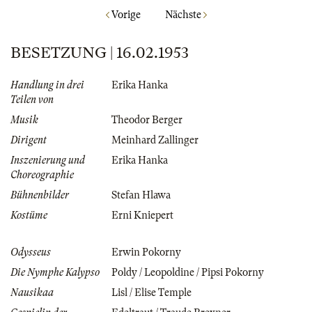
Vorige
Nächste
BESETZUNG | 16.02.1953
Handlung in drei
Erika Hanka
Teilen von
Musik
Theodor Berger
Dirigent
Meinhard Zallinger
Inszenierung und
Erika Hanka
Choreographie
Bühnenbilder
Stefan Hlawa
Kostüme
Erni Kniepert
Odysseus
Erwin Pokorny
Die Nymphe Kalypso
Poldy / Leopoldine / Pipsi Pokorny
Nausikaa
Lisl / Elise Temple