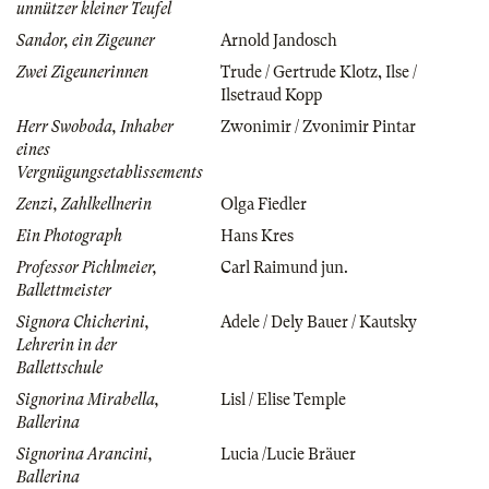
unnützer kleiner Teufel
Sandor, ein Zigeuner
Arnold Jandosch
Zwei Zigeunerinnen
Trude / Gertrude Klotz
,
Ilse /
Ilsetraud Kopp
Herr Swoboda, Inhaber
Zwonimir / Zvonimir Pintar
eines
Vergnügungsetablissements
Zenzi, Zahlkellnerin
Olga Fiedler
Ein Photograph
Hans Kres
Professor Pichlmeier,
Carl Raimund jun.
Ballettmeister
Signora Chicherini,
Adele / Dely Bauer / Kautsky
Lehrerin in der
Ballettschule
Signorina Mirabella,
Lisl / Elise Temple
Ballerina
Signorina Arancini,
Lucia /Lucie Bräuer
Ballerina