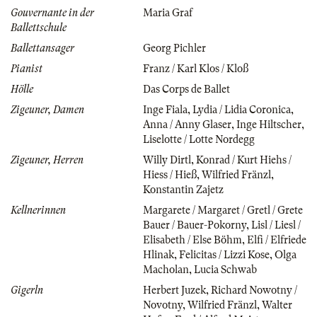
Gouvernante in der
Maria Graf
Ballettschule
Ballettansager
Georg Pichler
Pianist
Franz / Karl Klos / Kloß
Hölle
Das Corps de Ballet
Zigeuner, Damen
Inge Fiala
,
Lydia / Lidia Coronica
,
Anna / Anny Glaser
,
Inge Hiltscher
,
Liselotte / Lotte Nordegg
Zigeuner, Herren
Willy Dirtl
,
Konrad / Kurt Hiehs /
Hiess / Hieß
,
Wilfried Fränzl
,
Konstantin Zajetz
Kellnerinnen
Margarete / Margaret / Gretl / Grete
Bauer / Bauer-Pokorny
,
Lisl / Liesl /
Elisabeth / Else Böhm
,
Elfi / Elfriede
Hlinak
,
Felicitas / Lizzi Kose
,
Olga
Macholan
,
Lucia Schwab
Gigerln
Herbert Juzek
,
Richard Nowotny /
Novotny
,
Wilfried Fränzl
,
Walter