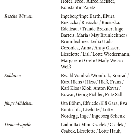
Hofer
,
Fred / Alfred Meister
,
Konstantin Zajetz
Resche Witwen
Ingeborg/Inge Barth
,
Elvira
Ruziczka / Rusiczka / Ruciczka
,
Edeltraut / Traude Brexner
,
Inge
Barteis
,
Maria / May Brunlechner /
Brunnlechner
,
Lydia / Lidia
Coronica
,
Anna / Anny Glaser
,
Lieselotte / Lisl / Lotte Wiedermann
,
Margarete / Grete / Mady Weiss /
Weiß
Soldaten
Ewald Vondrak/Wondrak
,
Konrad /
Kurt Hiehs / Hiess / Hieß
,
Franz /
Karl Klos / Kloß
,
Anton Kovar /
Kowar
,
Georg Pichler
,
Fritz Sidl
Jünge Mädchen
Uta Böhm
,
Elfriede /Elfi Gara
,
Eva
Kuntschik
,
Liselotte / Lotte
Nordegg
,
Inge / Ingeborg Schenk
Damenkapelle
Ludmilla / Mimi Czadek / Csadek /
Csabek
,
Lieselotte / Lotte Hauk
,