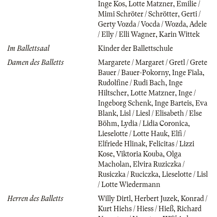
Inge Kos
,
Lotte Matzner
,
Emilie /
Mimi Schröter / Schrötter
,
Gerti /
Gerty Vozda / Vocda / Wozda
,
Adele
/ Elly / Elli Wagner
,
Karin Wittek
Im Ballettsaal
Kinder der Ballettschule
Damen des Balletts
Margarete / Margaret / Gretl / Grete
Bauer / Bauer-Pokorny
,
Inge Fiala
,
Rudolfine / Rudi Bach
,
Inge
Hiltscher
,
Lotte Matzner
,
Inge /
Ingeborg Schenk
,
Inge Barteis
,
Eva
Blank
,
Lisl / Liesl / Elisabeth / Else
Böhm
,
Lydia / Lidia Coronica
,
Lieselotte / Lotte Hauk
,
Elfi /
Elfriede Hlinak
,
Felicitas / Lizzi
Kose
,
Viktoria Kouba
,
Olga
Macholan
,
Elvira Ruziczka /
Rusiczka / Ruciczka
,
Lieselotte / Lisl
/ Lotte Wiedermann
Herren des Balletts
Willy Dirtl
,
Herbert Juzek
,
Konrad /
Kurt Hiehs / Hiess / Hieß
,
Richard