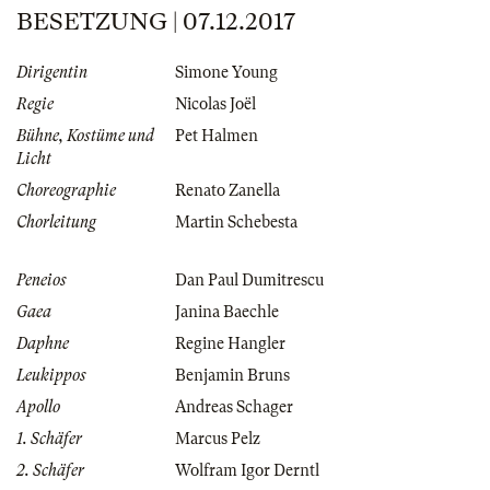
BESETZUNG | 07.12.2017
Dirigentin
Simone Young
Regie
Nicolas Joël
Bühne, Kostüme und
Pet Halmen
Licht
Choreographie
Renato Zanella
Chorleitung
Martin Schebesta
Peneios
Dan Paul Dumitrescu
Gaea
Janina Baechle
Daphne
Regine Hangler
Leukippos
Benjamin Bruns
Apollo
Andreas Schager
1. Schäfer
Marcus Pelz
2. Schäfer
Wolfram Igor Derntl