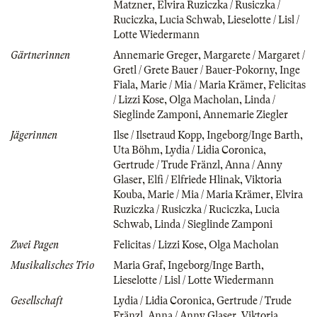
Matzner
,
Elvira Ruziczka / Rusiczka /
Ruciczka
,
Lucia Schwab
,
Lieselotte / Lisl /
Lotte Wiedermann
Gärtnerinnen
Annemarie Greger
,
Margarete / Margaret /
Gretl / Grete Bauer / Bauer-Pokorny
,
Inge
Fiala
,
Marie / Mia / Maria Krämer
,
Felicitas
/ Lizzi Kose
,
Olga Macholan
,
Linda /
Sieglinde Zamponi
,
Annemarie Ziegler
Jägerinnen
Ilse / Ilsetraud Kopp
,
Ingeborg/Inge Barth
,
Uta Böhm
,
Lydia / Lidia Coronica
,
Gertrude / Trude Fränzl
,
Anna / Anny
Glaser
,
Elfi / Elfriede Hlinak
,
Viktoria
Kouba
,
Marie / Mia / Maria Krämer
,
Elvira
Ruziczka / Rusiczka / Ruciczka
,
Lucia
Schwab
,
Linda / Sieglinde Zamponi
Zwei Pagen
Felicitas / Lizzi Kose
,
Olga Macholan
Musikalisches Trio
Maria Graf
,
Ingeborg/Inge Barth
,
Lieselotte / Lisl / Lotte Wiedermann
Gesellschaft
Lydia / Lidia Coronica
,
Gertrude / Trude
Fränzl
,
Anna / Anny Glaser
,
Viktoria