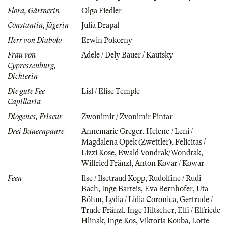
Flora, Gärtnerin
Olga Fiedler
Constantia, Jägerin
Julia Drapal
Herr von Diabolo
Erwin Pokorny
Frau von
Adele / Dely Bauer / Kautsky
Cypressenburg,
Dichterin
Die gute Fee
Lisl / Elise Temple
Capillaria
Diogenes, Friseur
Zwonimir / Zvonimir Pintar
Drei Bauernpaare
Annemarie Greger
,
Helene / Leni /
Magdalena Opek (Zwettler)
,
Felicitas /
Lizzi Kose
,
Ewald Vondrak/Wondrak
,
Wilfried Fränzl
,
Anton Kovar / Kowar
Feen
Ilse / Ilsetraud Kopp
,
Rudolfine / Rudi
Bach
,
Inge Barteis
,
Eva Bernhofer
,
Uta
Böhm
,
Lydia / Lidia Coronica
,
Gertrude /
Trude Fränzl
,
Inge Hiltscher
,
Elfi / Elfriede
Hlinak
,
Inge Kos
,
Viktoria Kouba
,
Lotte