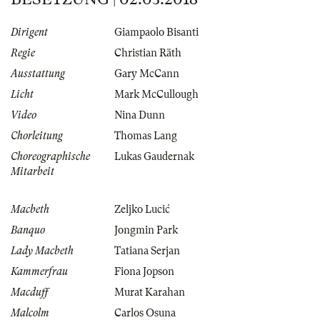
Dirigent
Giampaolo Bisanti
Regie
Christian Räth
Ausstattung
Gary McCann
Licht
Mark McCullough
Video
Nina Dunn
Chorleitung
Thomas Lang
Choreographische
Lukas Gaudernak
Mitarbeit
Macbeth
Zeljko Lucić
Banquo
Jongmin Park
Lady Macbeth
Tatiana Serjan
Kammerfrau
Fiona Jopson
Macduff
Murat Karahan
Malcolm
Carlos Osuna