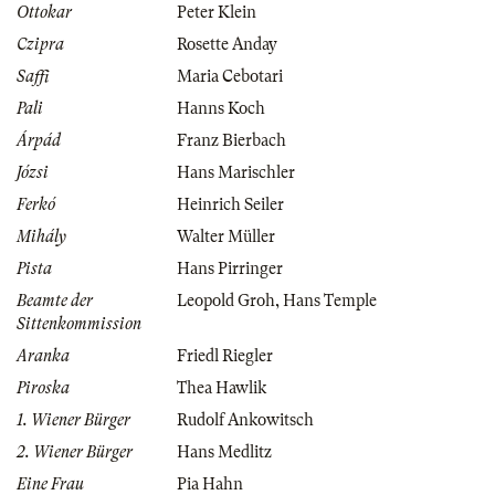
Ottokar
Peter Klein
Czipra
Rosette Anday
Saffi
Maria Cebotari
Pali
Hanns Koch
Árpád
Franz Bierbach
Józsi
Hans Marischler
Ferkó
Heinrich Seiler
Mihály
Walter Müller
Pista
Hans Pirringer
Beamte der
Leopold Groh
,
Hans Temple
Sittenkommission
Aranka
Friedl Riegler
Piroska
Thea Hawlik
1. Wiener Bürger
Rudolf Ankowitsch
2. Wiener Bürger
Hans Medlitz
Eine Frau
Pia Hahn